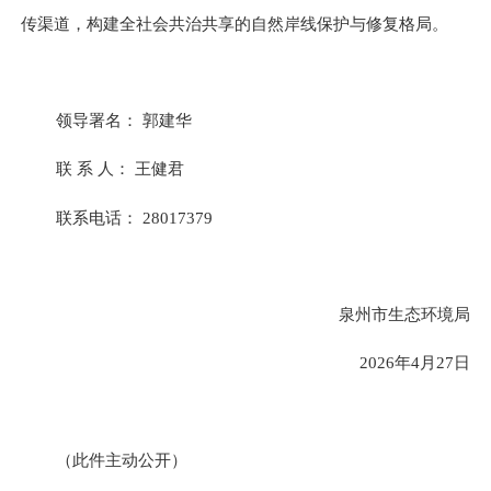
传渠道，构建全社会共治共享的自然岸线保护与修复格局。
领导署名：
郭建华
联
系
人：
王健君
联
系
电话：
28017379
泉州市生态环境局
2026年
4
月
27
日
（此件主动公开）