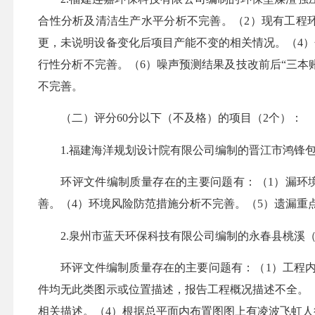
合性分析及清洁生产水平分析不完善。（2）现有工程
更，未说明设备变化后项目产能不变的相关情况。（4
行性分析不完善。（6）噪声预测结果及技改前后“三本
不完善。
（二）评分
60分以下（不及格）的项目（2个）：
1.福建海洋规划设计院有限公司编制的晋江市鸿锋包
环评文件编制质量存在的主要问题有：
（
1）
漏环
善
。
（
4）
环境风险防范措施分析
不完善
。
（
5）遗漏
重
2.泉州市蓝天环保科技有限公司编制的永春县桃溪
环评文件编制质量存在的主要问题有：
（
1）
工程
件均无此类图示或位置描述，报告工程概况描述不全。
相关描述。
（
4）
根据总平面内布置图图上有凌波飞虹人