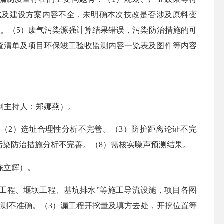
成及建设方案内容不全，未明确本次技改是否涉及原料变
。（5）废气污染源强计算结果错误，污染防治措施的可
检查清单及项目环保竣工验收监测内容一览表及图件等内容
编制主持人：郑娜燕）。
。
（
2）
选址合理性分析
不完善
。
（
3）
防护距离论证
不完
污染防治措施分析
不完善
。（
8
）需核实噪声预测结果。
陈立辉）。
道工程、堰坝工程、基坑排水”等施工导流设施，项目各图
预测不准确。
（
3）漏工程
开挖量及填方去处，开挖位置等