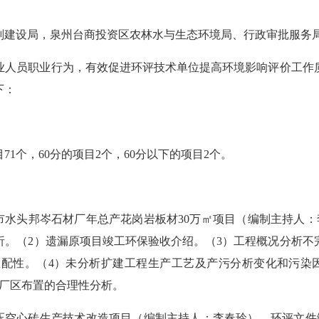
划建设局，泉州台商投资区农林水与生态环境局、行政审批服务
业人员职业行为，有效促进环评技术单位提高环境影响评价工作
下：
目
71
个，
60分的项目
2
个
，
60分
以下
的项目
2
个。
市水头邦岑石材厂年总产花岗岩板材
30万㎡项目
（编制主持人：
析。
（
2）
遗漏原项目竣工环保验收介绍。
（
3）
工程概况分析不
匹配性。
（
4）
未分析扩建工程生产工艺及产污分析变化和污染
厂区布置的合理性分析。
压空心砖生产技术改造项目（编制主持人：
李春玲
）。
环评
文件