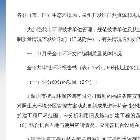
各县（市、区）生态环境局，泉州开发区自然资源和规
为加强我市环评技术单位管理，规范技术单位及从
制质量情况下发给你们（详见附件），有关情况通知如
一、
11月份
全市环评文件编制质量总体情况
全市共审批环评报告书（表）
75
个，
60分以上的项
（一）评分
60分的项目（
2
个）：
1.深圳市楷辰环保咨询有限公司
编制的
福建省南安
对照生态环境分区管控方案动态更新成果进行符合性分
扩建工程厂界范围，未分析利
用
旧设施与扩建工程的
（
6）
结合机台占地与使用空间情况，
应
完善机台设施在
2.
福建连嘉环保科技有限公司编制的环保型煤渣强