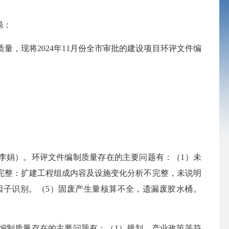
局：
质量，现将
2024
年
11月份
全市审批的建设项目环评文件编
李娟
）
。环评文件编制质量存在的主要问题有：
（
1）
未
完整：扩建工程组成内容及设施变化分析不完整，未说明
因子识别。
（
5）
固废产生量核算不全，遗漏废胶水桶。
编制质量存在的主要问题有：
（
1）规划、产业政策等符