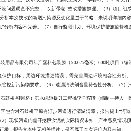
环境问题调查不完整，“以新带老”整改措施缺漏。（3）项目组
）分析本次技改的新增污染源及变化量过于简略，未说明详细内容
账”分析内容不完善。（7）自行监测计划、环境保护措施监督
装用品有限公司年产塑料包装膜（≧0.025毫米）600吨项目（
境保护目标，周边环境描述错误，需完善周边环境相容性分析
点管控新污染物要求。
（
6）遗漏
清洗剂含量符合性分析。
（
7）
（石鼓桥-卿园桥）滨水绿道提升工程桃李争辉段（编制主持人：
内容包含对石鼓桥至原有汀步河道进行清淤清障，报告提出
“河
（
2）
现状河道内需开挖段淤泥的实际情况未知，产生恶臭情况
行桥，报告文本中无相关描述，是否属于本次评价内容未知。