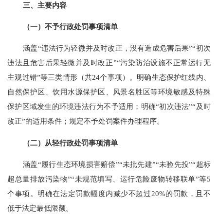
三、主要内容
（一）不予行政处罚事项清单
涵盖
“
违法行为轻微并及时改正，没有造成危害后果
”“
初次
违法且危害后果轻微并及时改正
”“
污染防治设施不正常运行无
主观过错
”
等三类情形（共
24
个事项）。明确生态保护红线内、
自然保护区、饮用水源保护区、风景名胜区等环境敏感及特殊
保护区域发生的环境违法行为不予适用；明确
“
初次违法
”“
及时
改正
”
的适用条件；规定不予处罚案件办理程序。
（二）从轻行政处罚事项清单
涵盖
“
履行生态环境损害赔偿
”“
未批先建
”“
未验先投
”“
超标
超总量排放污染物
”“
未规范填写、运行危险废物转移联单
”
等
5
个事项。明确在法定罚款幅度内减少不超过
20%
的罚款，且不
低于法定最低限额。