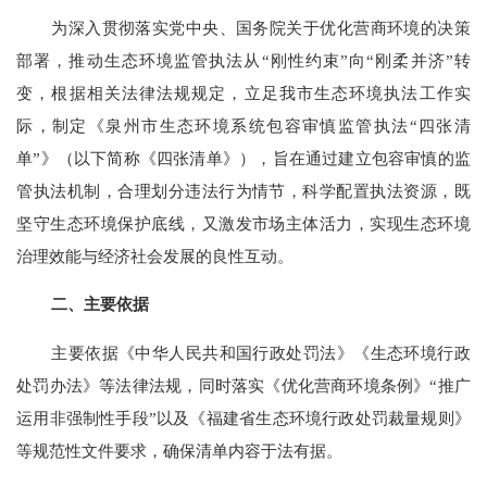
为深入贯彻落实党中央、国务院关于优化营商环境的决策
部署，推动生态环境监管执法从
“
刚性约束
”
向
“
刚柔并济
”
转
变，根据相关法律法规规定，立足我市生态环境执法工作实
际，制定《泉州市生态环境系统包容审慎监管执法
“
四张清
单
”
》（以下简称《四张清单》），旨在通过建立包容审慎的监
管执法机制，合理划分违法行为情节，科学配置执法资源，既
坚守生态环境保护底线，又激发市场主体活力，实现生态环境
治理效能与经济社会发展的良性互动。
二、主要依据
主要依据《中华人民共和国行政处罚法》《
生态环境行政
处罚办法
》
等
法律法规，同时
落实
《优化营商环境条例》
“
推广
运用非强制性手段
”
以及《福建省生态环境行政处罚裁量规则》
等规范性文件
要求
，确保清单内容于法有据。