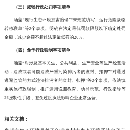
（三）减轻行政处罚事项清单
涵盖
“
履行生态环境损害赔偿
”“
未规范填写、运行危险废物
转移联单
”
等
2
个事项。明确在法定最低罚款限额以下确定处罚
金额，减少金额不超过法定最低额的
20%
。
（四）免予行政强制事项清单
涵盖
“
对涉及基本民生、公共利益、生产安全等生产经营活
动，造成或者可能造成严重污染排污者的查封、扣押
”“
对通过
逃避监管的方式违法排污者的查封、扣押
”
等
2
个事项。依法慎
重实施行政强制，推广运用说服教育、劝导示范、行政指导等
非强制性手段，避免过度执法影响企业正常运营。
相关文档：