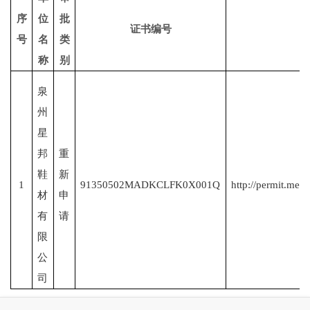
序
位
批
证书编号
号
名
类
称
别
泉
州
星
邦
重
鞋
新
1
91350502MADKCLFK0X001Q
http://permit.mee
材
申
有
请
限
公
司