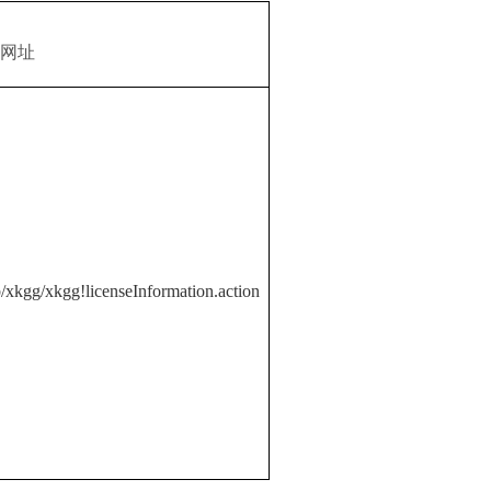
网址
b/xkgg/xkgg!licenseInformation.action