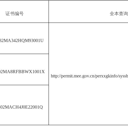
证书编号
全本查询
582MA342HQM93001U
502MA8RFBBWX1001X
http://permit.mee.gov.cn/perxxgkinfo/syss
502MACH4J0E22001Q