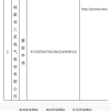
福
http://permit.mee.
建
省
三
星
重
电
新
2
气
91350500766186224W001Q
申
股
请
份
有
限
公
司
泉州政务网站
省内环保网站
区县环保网站