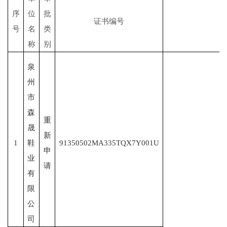
序
位
批
证书编号
号
名
类
称
别
泉
州
市
森
重
晟
新
1
鞋
91350502MA335TQX7Y001U
申
业
请
有
限
公
司