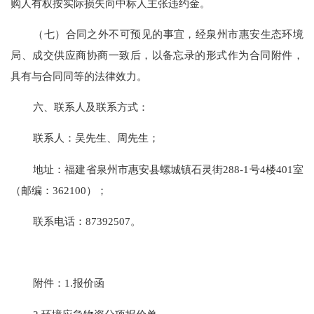
购人有权按实际损失向中标人主张违约金。
（七）
合同之外不可预见的事宜，经泉州市
惠安
生态环境
局、成交供应商协商一致后，以备忘录的形式作为合同附件，
具有与合同同等的法律效力。
六、联系人及联系方式
：
联系人：
吴
先生
、周先生
；
地址：福建省泉州市
惠安县螺城镇石灵街
288-1号4楼401室
（邮编：
362
1
00）；
联系电话：
87392507
。
附件：
1.报价函