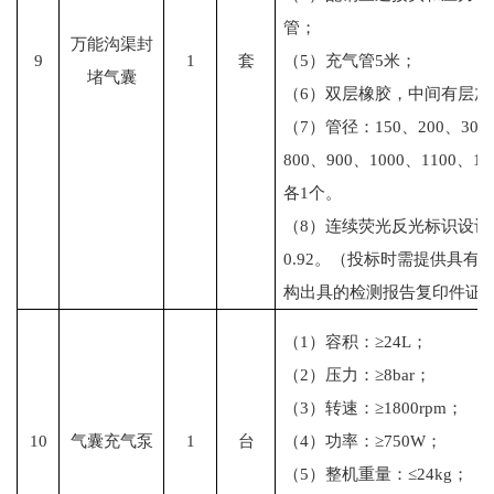
管；
万能沟渠封
9
1
套
（5）充气管5米；
堵气囊
（6）双层橡胶，中间有层加
（7）管径：150、200、300、
800、900、1000、1100、13
各1个。
（8）连续荧光反光标识设
0.92。（投标时需提供具
构出具的检测报告复印件证
（1）容积：≥24L；
（2）压力：≥8bar；
（3）转速：≥1800rpm；
10
气囊充气泵
1
台
（4）功率：≥750W；
（5）整机重量：≤24kg；