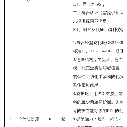
1.4、重：约 95 g
二、符合认证（需提供相应
未提供视同不满足）
2.1、测试及认证：特种劳动
1.符合轻型防化服GB24539
标准》、XF 770-2008
2.连体结构，由头罩、连衣
成，能完全将使用者覆盖，
的弹性，防化手套和防化胶
整体密封效果。
3.防护服采用PVC材质、
料的至少两层保护层。头罩
等防护性能等级的PVC防化
2
个体防护服
10
套
4.撕破强力：经向、纬向≥18