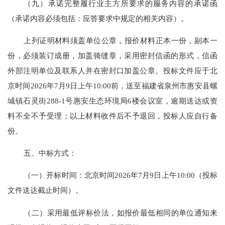
（
九
）承诺完整履行业主方所要求的服务内容的承诺函
（承诺内容必须包括：应答要求中规定的相关内容）。
上列证明材料须盖单位公章，报价材料正本一份
，
副本一
份，必须装订成册，加盖骑缝章，采用密封信函的形式，信函
外部注明单位及联系人并在密封口加盖公章。投标文件应于
北
京时间
2026年
7
月
9
日上午
1
0
:00前，送至福建省泉州市
惠安县螺
城镇石灵街
288-1号惠安生态环境局6楼会议室
，逾期
送达
或资
料不全不予受理
；以上材料收件后不予退回，投标人应自行备
份
。
五、中标方式：
（一）
开标时间：北京时间
2026年
7
月
9
日上午
1
0
:00
（投标
文件送达截止时间）。
（二）
采用最低评标价法，如报价最低相同的单位通知来