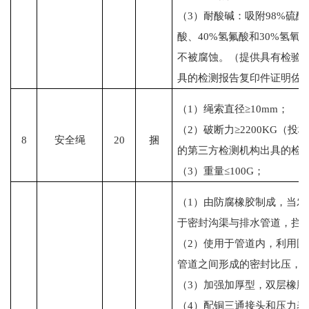
（3）耐酸碱：吸附98%硫酸
酸、40%氢氟酸和30%氢氧
不被腐蚀。（提供具有检验
具的检测报告复印件证明佐
（1）绳索直径≥10mm；
（2）破断力≥2200KG（
8
安全绳
20
捆
的第三方检测机构出具的检
（3）重量≤100G；
（1）由防腐橡胶制成，当
于密封沟渠与排水管道，拦
（2）使用于管道内，利用
管道之间形成的密封比压，
（3）加强加厚型，双层橡
（4）配铜三通接头和压力