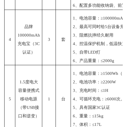
6、配置多功能收纳袋、前
1、电池容量：≥100000mAh
品牌
2、最高可同时给5台设备充
100000mAh
3、阻燃抗摔经久耐用
4
3
套
充电宝（3C
4、控温保护机制，低温快充
认证）
5、自带LED灯
6、产品重量：≤2000g
1、电池容量：≥1500Wh（1
1.5度电大
2、电池功率：≥2200W
容量便携式
3、充电时间：≤1H
5
移动电源
1
台
4、可循环充电：≥6000次。
（带USB接
5、具有国家3C认证
口和逆变）
6、重量：≤15kg
7、体积：≤17L