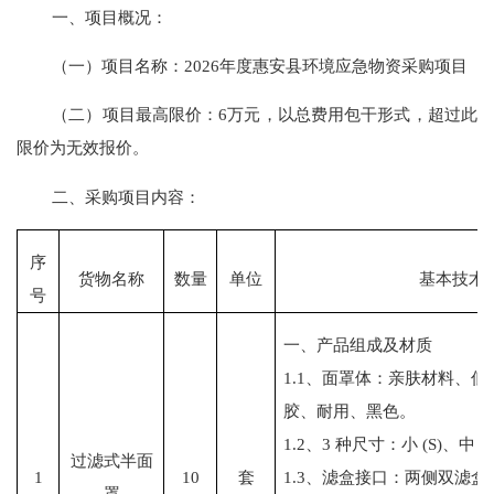
一、项目概况：
（一）项目名称：
2026年度惠安县环境应急物资采购项目
（二）项目最高限价：
6万元，以
总费用包干形式，超过此
限价为无效报价。
二、采购项目内容：
序
货物名称
数量
单位
基本技术
号
一、产品组成及材质
1.1、面罩体：亲肤材料、
胶、耐用、黑色。
1.2、3 种尺寸：小 (S)、中 (M
过滤式半面
1
10
套
1.3、滤盒接口：两侧双滤盒
罩