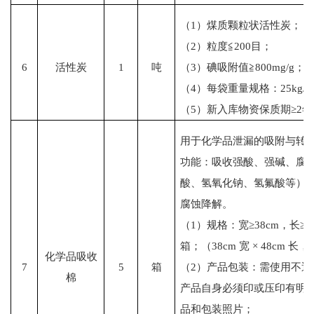
（1）煤质颗粒状活性炭；
（2）粒度≦200目；
6
活性炭
1
吨
（3）碘吸附值≧800mg/g；
（4）每袋重量规格：25kg/
（5）新入库物资保质期≥2年
用于化学品泄漏的吸附与转
功能：吸收强酸、强碱、腐
酸、氢氧化钠、氢氟酸等）
腐蚀降解。
（1）规格：宽≥38cm，长≥4
箱；（38cm 宽 × 48cm 长，
化学品吸收
7
5
箱
（2）产品包装：需使用不
棉
产品自身必须印或压印有明显
品和包装照片；