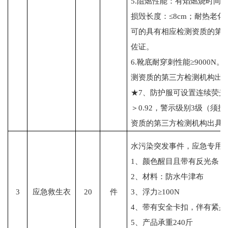
5.阻燃性能：有焰燃烧时间：
损毁长度：≤8cm；耐热老
可的具有相应检测资质的第
佐证。
6.靴底耐穿刺性能≥9000
测资质的第三方检测机构出
★7、防护服可设置连续荧
＞0.92，警示级别3级（须
资质的第三方检测机构出具
水污染突发事件，应急专用
1、颜色醒目且带有反光条
2、材料：防水牛津布
3
应急救生衣
20
件
3、浮力≥100N
4、带有安全卡扣，伴有紧身
5、产品承重240斤