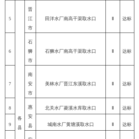
晋
5
江
田洋水厂南高干渠取水口
Ⅱ
达标
市
石
6
狮
石狮水厂南高干渠取水口
Ⅱ
达标
市
南
7
安
美林水厂晋江东溪取水口
Ⅱ
达标
市
惠
8
北关水厂菱溪水库取水口
Ⅱ
达标
安
各
9
城南水厂黄塘溪取水口
Ⅱ
达标
县
县