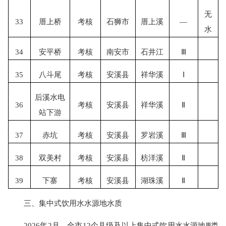
无
33
厝上桥
考核
石狮市
厝上溪
—
水
34
安平桥
考核
南安市
石井江
Ⅲ
35
八斗尾
考核
安溪县
祥华溪
Ⅰ
后溪水电
36
考核
安溪县
祥华溪
Ⅱ
站下游
37
赤坑
考核
安溪县
罗岩溪
Ⅲ
38
双美村
考核
安溪县
枋洋溪
Ⅱ
39
下寨
考核
安溪县
湖珠溪
Ⅱ
三、集中式饮用水水源地水质
2026年2月，全市12个县级及以上集中式饮用水水源地Ⅲ类