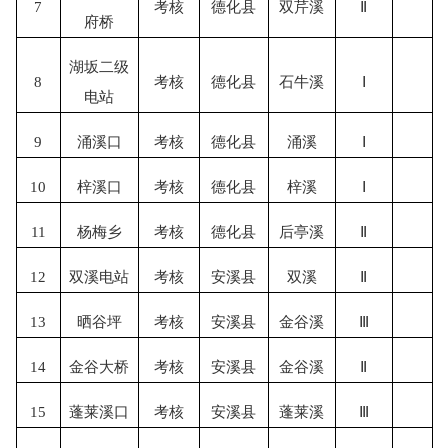
7
考核
德化县
双芹溪
Ⅱ
府桥
湖坂二级
8
考核
德化县
石牛溪
Ⅰ
电站
9
涌溪口
考核
德化县
涌溪
Ⅰ
10
梓溪口
考核
德化县
梓溪
Ⅰ
11
杨梅乡
考核
德化县
后亭溪
Ⅱ
12
双溪电站
考核
安溪县
双溪
Ⅱ
13
晒谷坪
考核
安溪县
金谷溪
Ⅲ
14
金谷大桥
考核
安溪县
金谷溪
Ⅱ
15
蓬莱溪口
考核
安溪县
蓬莱溪
Ⅲ