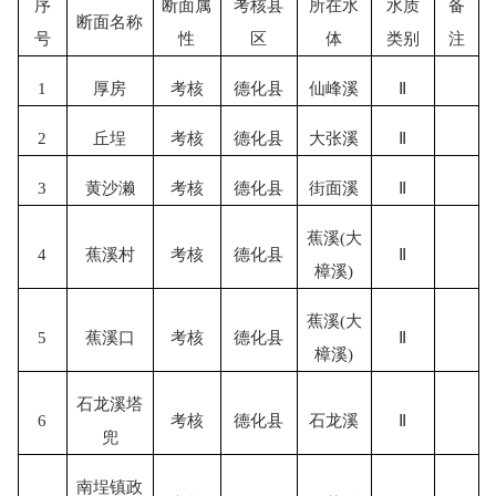
序
断面属
考核县
所在水
水质
备
断面名称
号
性
区
体
类别
注
1
厚房
考核
德化县
仙峰溪
Ⅱ
2
丘埕
考核
德化县
大张溪
Ⅱ
3
黄沙濑
考核
德化县
街面溪
Ⅱ
蕉溪
(大
4
蕉溪村
考核
德化县
Ⅱ
樟溪)
蕉溪
(大
5
蕉溪口
考核
德化县
Ⅱ
樟溪)
石龙溪塔
6
考核
德化县
石龙溪
Ⅱ
兜
南埕镇政