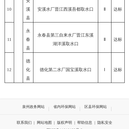
安
10
溪
安溪水厂晋江西溪吾都取水口
Ⅱ
达标
县
永
永春县第三自来水厂晋江东溪
11
春
Ⅱ
达标
湖洋溪取水口
县
德
12
化
德化第二水厂国宝溪取水口
Ⅰ
达标
县
泉州政务网站
省内环保网站
区县环保网站
联系我们
|
网站地图
|
版权声明
|
帮助信息
|
隐私安全