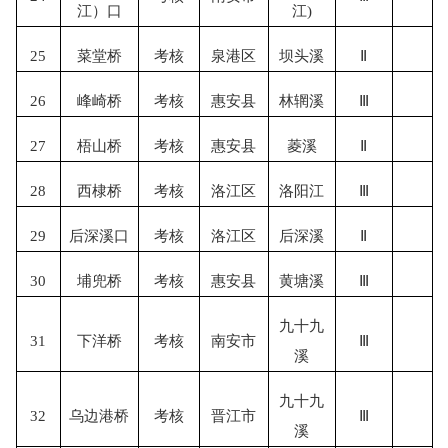
江）口
江)
25
菜堂桥
考核
泉港区
坝头溪
Ⅱ
26
峰崎桥
考核
惠安县
林辋溪
Ⅲ
27
梧山桥
考核
惠安县
菱溪
Ⅱ
28
西棣桥
考核
洛江区
洛阳江
Ⅲ
29
后深溪口
考核
洛江区
后深溪
Ⅱ
30
埔兜桥
考核
惠安县
黄塘溪
Ⅲ
九十九
31
下洋桥
考核
南安市
Ⅲ
溪
九十九
32
乌边港桥
考核
晋江市
Ⅲ
溪