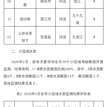
10
南安市
河流
晋江
Ⅱ
桥
九十九
11
加沙桥
晋江市
河流
Ⅱ
溪
上存水库
12
安溪县
河流
九龙江
Ⅱ
坝下
二、
小流域水质
202
6
年
2
月
，按
有关
要求对全市
39个小流域考核断面开展
监测。
结果表明
，
Ⅰ～Ⅲ
类
水质断面比例
100
%
，其中，
Ⅰ
类
水质断
面
4
个
，
Ⅱ
类
水质断面
21
个，
Ⅲ
类
水质断面
13
个
，断流断面１个
。
具体监测结果见表
２
。
表
2
202
6
年
2
月
全市小流域
水质监测结果评价表