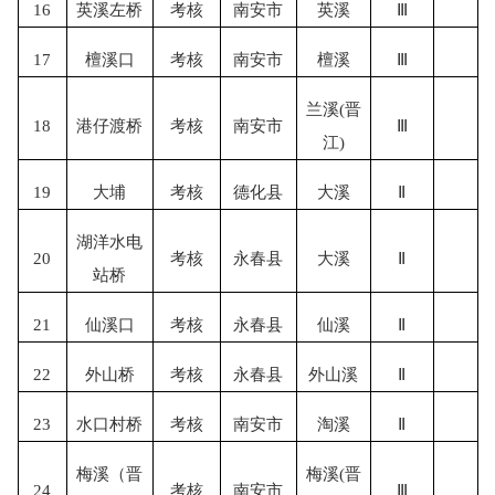
16
英溪左桥
考核
南安市
英溪
Ⅲ
17
檀溪口
考核
南安市
檀溪
Ⅲ
兰溪
(晋
18
港仔渡桥
考核
南安市
Ⅲ
江)
19
大埔
考核
德化县
大溪
Ⅱ
湖洋水电
20
考核
永春县
大溪
Ⅱ
站桥
21
仙溪口
考核
永春县
仙溪
Ⅱ
22
外山桥
考核
永春县
外山溪
Ⅱ
23
水口村桥
考核
南安市
淘溪
Ⅱ
梅溪（晋
梅溪
(晋
24
考核
南安市
Ⅲ