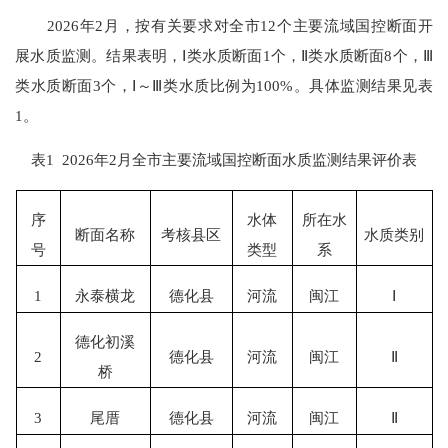
202
6
年
2
月
，
按有关要求对全市
1
2
个主要流域国控断面开
展水质监测
。结果表明
，
Ⅰ
类
水质断面
1
个
，
Ⅱ
类
水质断面
8
个，
Ⅲ
类
水质断面
3
个，
Ⅰ～Ⅲ
类
水质比例为
100
%
。
具体监测结果见表
1。
表
1
2026
年
2
月全市主要流域国控断面水质监测结果评价表
序
水体
所在水
断面名称
考核县区
水质类别
号
类
型
系
1
永泰横龙
德化县
河流
闽江
Ⅰ
德化初溪
2
德化县
河流
闽江
Ⅱ
桥
3
尾厝
德化县
河流
闽江
Ⅱ