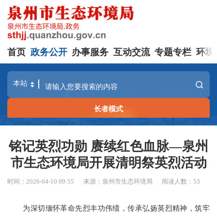
首页
政务公开
办事服务
互动交流
专题专栏
环境
长者模式
铭记英烈功勋 赓续红色血脉—泉州
市生态环境局开展清明祭英烈活动
时间：2026-04-10 09:55
来源：泉州市生态环境局
阅读人数：
53
为深切缅怀革命先烈丰功伟绩，传承弘扬英烈精神，筑牢