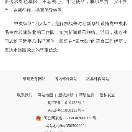
要传承红色基因，不忘初心、牢记使命，履职尽责、实干担
当，在新征程上书写优异答卷。
中央纵队
“四大队”，是解放战争时期新华社跟随党中央和
毛主席转战陕北的工作队，负责新闻通讯联络。近日，张连生
同志给习近平总书记写信，回忆在“四大队”的革命工作经历，
表达永远跟党走的坚定信念。
泉州政务网站
省内环保网站
区县环保网站
联系我们
|
网站地图
|
版权声明
|
帮助信息
|
隐私安全
闽ICP备11010133号-2
闽ICP备11010133号-7
闽公网安备 35050302000136号
网站标识码:3505000024