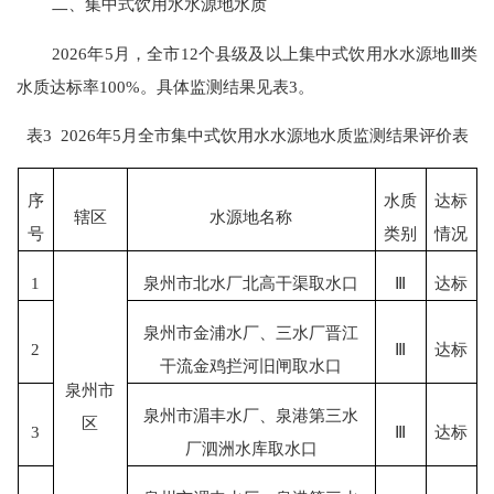
二
、集中式饮用水水源地水质
202
6
年
5
月，全市
1
2
个县级及以上集中式饮用水水源地
Ⅲ
类
水质达标率
100%。具体监测结果见表
3
。
表
3
202
6
年
5
月
全
市集中式饮用水水源地水质
监测结果评价表
序
水质
达
标
辖区
水源地名称
号
类
别
情况
1
泉州市北水厂北高干渠取水口
Ⅲ
达标
泉州市金浦水厂、三水厂晋江
2
Ⅲ
达标
干流金鸡拦河旧闸取水口
泉州市
泉州市湄丰水厂、泉港第三水
区
3
Ⅲ
达标
厂泗洲水库取水口