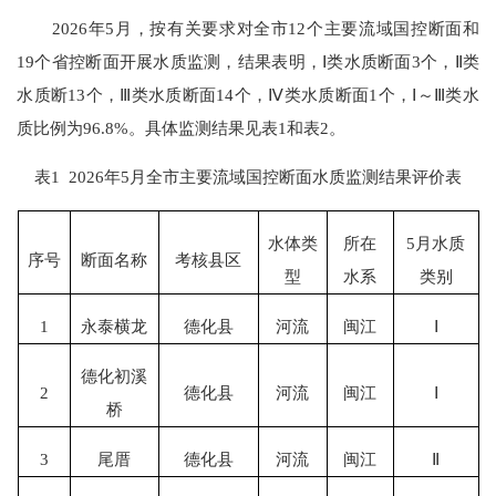
202
6
年
5
月
，
按有关要求对全市
1
2
个主要流域国控断面
和
19
个省控断面开展水质监测
，
结果表明，
Ⅰ类水质断面
3
个，
Ⅱ类
水质断
13
个，
Ⅲ类水质断面
14
个，
Ⅳ类水质断面
1
个，
Ⅰ～Ⅲ类水
质比例为
96.8
%
。具体监测结果见表
1和表2。
表
1
202
6
年
5
月全市主要流域国控断面水质监测结果评价表
水体类
所在
5月水质
序号
断面名称
考核县区
型
水系
类别
1
永泰横龙
德化县
河流
闽江
Ⅰ
德化初溪
2
德化县
河流
闽江
Ⅰ
桥
3
尾厝
德化县
河流
闽江
Ⅱ