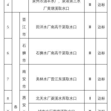
泉州市湄丰水厂、泉港第三水
4
Ⅲ
达标
厂黄塘溪取水口
晋
5
江
田洋水厂南高干渠取水口
Ⅲ
达标
市
石
6
狮
石狮水厂南高干渠取水口
Ⅲ
达标
市
南
7
安
美林水厂晋江东溪取水口
Ⅲ
达标
市
惠
8
北关水厂菱溪水库取水口
Ⅱ
达标
安
各