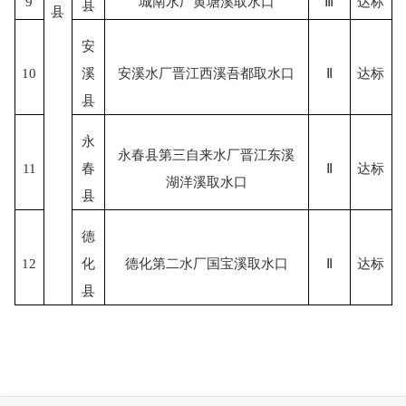
9
城南水厂黄塘溪取水口
Ⅲ
达标
县
县
安
10
溪
安溪水厂晋江西溪吾都取水口
Ⅱ
达标
县
永
永春县第三自来水厂晋江东溪
11
春
Ⅱ
达标
湖洋溪取水口
县
德
12
化
德化第二水厂国宝溪取水口
Ⅱ
达标
县