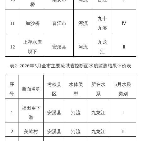
桥
九十
11
加沙桥
晋江市
河流
Ⅳ
九溪
上存水库
九龙
12
安溪县
河流
Ⅱ
坝下
江
表
2
2026
年
5
月全市主要流域省控断面水质监测结果评价表
序
考核县
水体类
所在水
5
月水质
断面名称
号
区
型
系
类别
福田乡下
1
安溪县
河流
九龙江
Ⅰ
游
2
美岭村
安溪县
河流
九龙江
Ⅲ