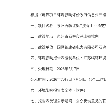
根据《建设项目环境影响评价政府信息公开
一、项目名称：
泉州石狮红梁
T接香山～祥芝
二、建设地点：
泉州市石狮市鸿山镇境内
三、建设单位：
国网福建省电力有限公司石
四、环境影响报告
表
编制单位：
江苏辐环环
五、受理日期：
202
6
年
7
月
7
日
公示时间：
202
6
年
7
月
8
日
-7月
14
日（
5
个工作
六、环境影响报告
表
全本（附件）
七、报告
表
受理公示期间，公众反馈意见的