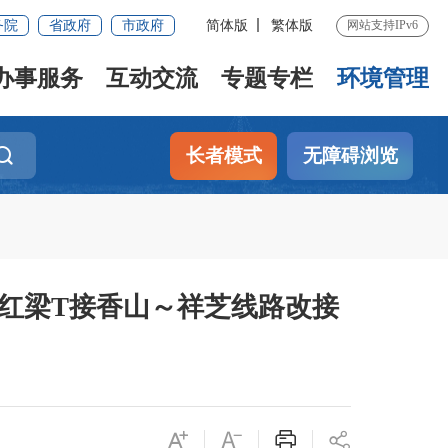
务院
省政府
市政府
简体版
繁体版
网站支持IPv6
办事服务
互动交流
专题专栏
环境管理
长者模式
无障碍浏览
红梁T接香山～祥芝线路改接