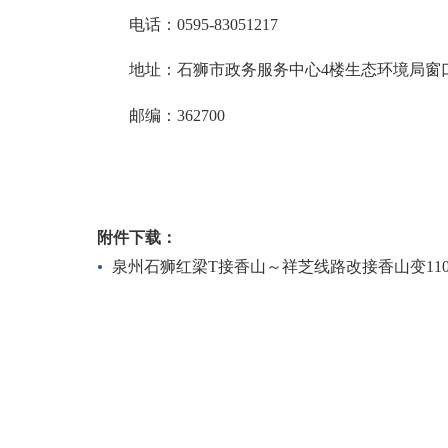
电话：
0595-8305121
7
地址：石狮市政务服务中心
4楼生态环境局窗
邮编：
362700
附件下载：
泉州石狮红梁T接香山～祥芝线路改接香山变110