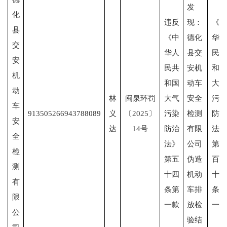
发
化
违反
现：
《中
县
《中
德化
华人
交
华人
县交
民共
安
民共
安机
和国
机
和国
动车
大气
动
林
闽泉环罚
大气
安全
污染
车
913505266943788089
义
〔2025〕
污染
检测
防治
安
达
14号
防治
有限
法》
全
法》
公司
第一
检
第五
伪造
百一
测
十四
机动
十二
有
条第
车排
条第
限
一款
放检
一款
公
验结