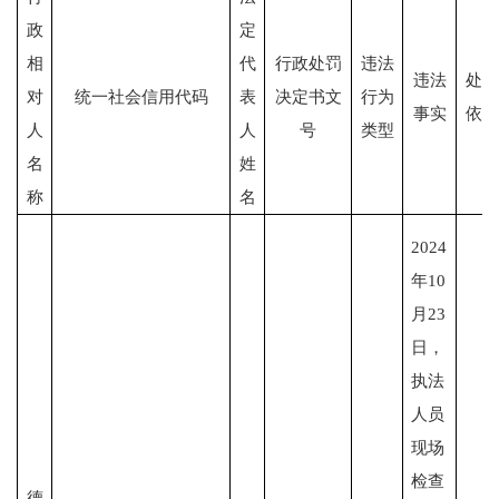
政
定
相
代
行政处罚
违法
违法
处罚
对
统一社会信用代码
表
决定书文
行为
事实
依据
人
人
号
类型
名
姓
称
名
2024
年10
月23
日，
执法
人员
现场
检查
德