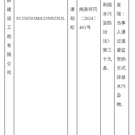
爵
和国
发
建
潘
闽泉环罚
水污
现：
设
91350503MA33NN5N3L
劲
〔
2024〕
染防
当事
工
松
461号
治
人通
程
法》
过逃
有
第三
避监
限
十九
管的
公
条。
方式
司
排放
水污
染
物。