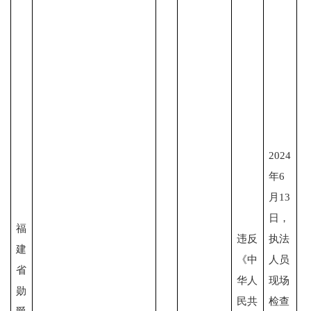
2024
年6
月13
日，
福
违反
执法
建
《中
人员
省
华人
现场
勋
民共
检查