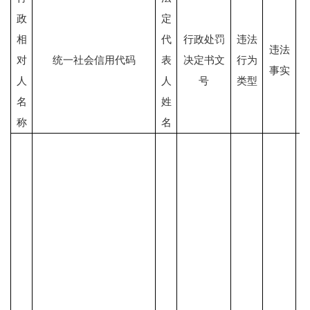
政
定
相
代
行政处罚
违法
违法
对
统一社会信用代码
表
决定书文
行为
事实
人
人
号
类型
名
姓
称
名