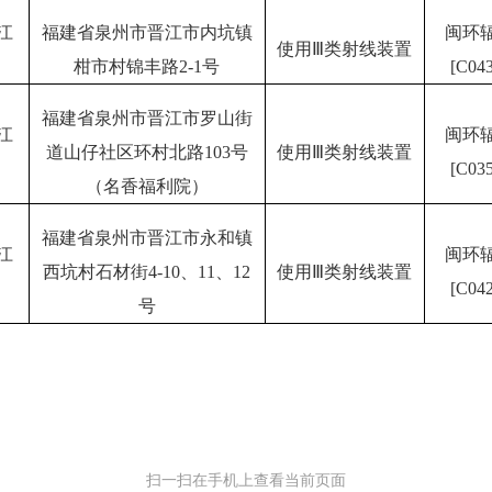
江
福建省泉州市晋江市内坑镇
闽环
使用Ⅲ类射线装置
柑市村锦丰路2-1号
[C043
福建省泉州市晋江市罗山街
江
闽环
道山仔社区环村北路103号
使用Ⅲ类射线装置
[C035
（名香福利院）
福建省泉州市晋江市永和镇
江
闽环
西坑村石材街4-10、11、12
使用Ⅲ类射线装置
[C042
号
扫一扫在手机上查看当前页面