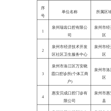
序
单位名称
所属区
号
泉州瑞齿口腔有限公
泉州市经
1
司
区
泉州市经济技术开发
泉州市经
2
区社区卫生服务中心
区
泉州市洛江区万安晓
泉州市洛
3
霞口腔诊所(个体工商
区
户)
惠安贝成口腔门诊有
泉州市惠
4
限公司
县