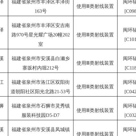
泽
福建省泉州市丰泽区丰泽街
闽环
使用Ⅲ类射线装置
163号
[C098
福建省泉州市丰泽区安吉南
泽
闽环
路970号星光耀广场20幢202
使用Ⅲ类射线装置
[C101
室
溪
福建省泉州市安溪县白濑乡
闽环
使用Ⅲ类射线装置
寨坂村内堀212号
[C118
江
福建省泉州市洛江区双阳街
闽环
使用Ⅲ类射线装置
道朝阳社区阳光北路21-53号
[C042
狮
福建省泉州市石狮市灵秀镇
闽环
使用Ⅲ类射线装置
服装科技园D5-D7
[C032
溪
福建省泉州市安溪县凤城镇
闽环
使用Ⅲ类射线装置