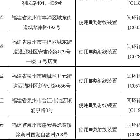
利民路404、406号
[C118
泽
福建省泉州市丰泽区城东街
闽环
使用Ⅲ类射线装置
道城华南路192号
[C033
福建省泉州市丰泽区城东街
泽
闽环
道通源社区安吉南路879号
使用Ⅲ类射线装置
[C078
一楼1-6号店面
城
福建省泉州市鲤城区开元街
闽环
使用Ⅲ类射线装置
道西湖社区新华北路656号
[C057
江
福建省泉州市晋江市池店镇
闽环
使用Ⅲ类射线装置
涌泉路3号
[C119
安
福建省泉州市惠安县涂寨镇
闽环
使用Ⅲ类射线装置
涂寨村西湖自然村268号
[C008