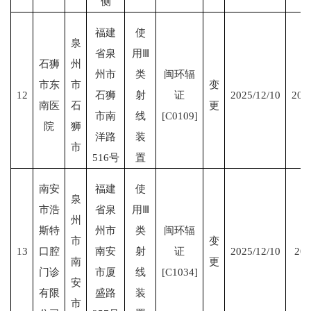
侧
福建
使
泉
省泉
用Ⅲ
石狮
州
州市
类
闽环辐
市东
市
变
12
石狮
射
证
2025/12/10
202
南医
石
更
市南
线
[C0109]
院
狮
洋路
装
市
516号
置
南安
福建
使
泉
市浩
省泉
用Ⅲ
州
斯特
州市
类
闽环辐
市
变
13
口腔
南安
射
证
2025/12/10
202
南
更
门诊
市厦
线
[C1034]
安
有限
盛路
装
市