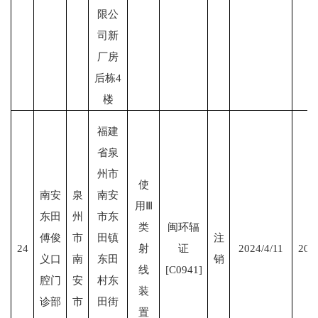
限公
司新
厂房
后栋4
楼
福建
省泉
州市
使
南安
泉
南安
用Ⅲ
东田
州
市东
类
闽环辐
傅俊
市
田镇
注
24
射
证
2024/4/11
202
义口
南
东田
销
线
[C0941]
腔门
安
村东
装
诊部
市
田街
置