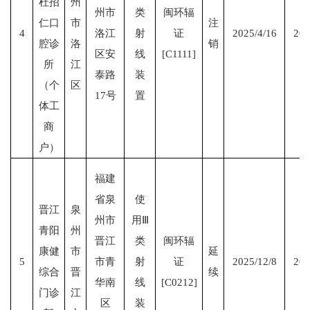
杜招
州
州市
类
闽环辐
仁口
市
注
4
洛江
射
证
2025/4/16
202
腔诊
洛
销
区安
线
[C1111]
所
江
泰路
装
（个
区
17号
置
体工
商
户）
福建
省泉
使
晋江
泉
州市
用Ⅲ
青阳
州
晋江
类
闽环辐
康健
市
延
5
市青
射
证
2025/12/8
203
综合
晋
续
华南
线
[C0212]
门诊
江
区
装