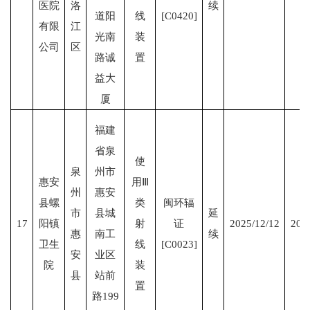
医院
洛
续
道阳
线
[C0420]
有限
江
光南
装
公司
区
路诚
置
益大
厦
福建
省泉
使
泉
州市
惠安
用Ⅲ
州
惠安
县螺
类
闽环辐
市
县城
延
17
阳镇
射
证
2025/12/12
203
惠
南工
续
卫生
线
[C0023]
安
业区
院
装
县
站前
置
路199