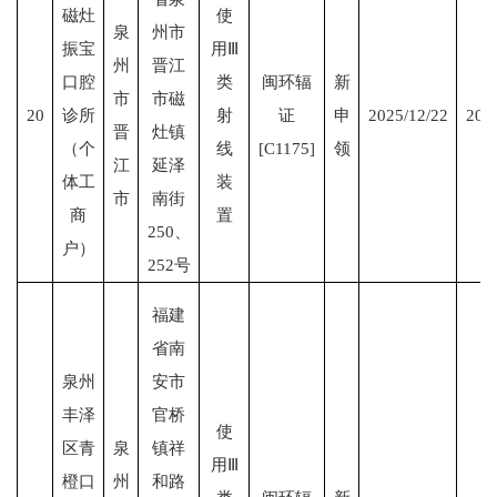
磁灶
使
泉
州市
振宝
用Ⅲ
州
晋江
口腔
类
闽环辐
新
市
市磁
20
诊所
射
证
申
2025/12/22
203
晋
灶镇
（个
线
[C1175]
领
江
延泽
体工
装
市
南街
商
置
250、
户）
252号
福建
省南
泉州
安市
丰泽
官桥
使
区青
泉
镇祥
用Ⅲ
橙口
州
和路