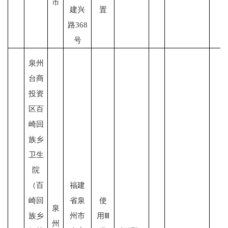
市
建兴
置
路368
号
泉州
台商
投资
区百
崎回
族乡
卫生
院
（
百
福建
崎回
省泉
使
泉
族乡
州市
用Ⅲ
州