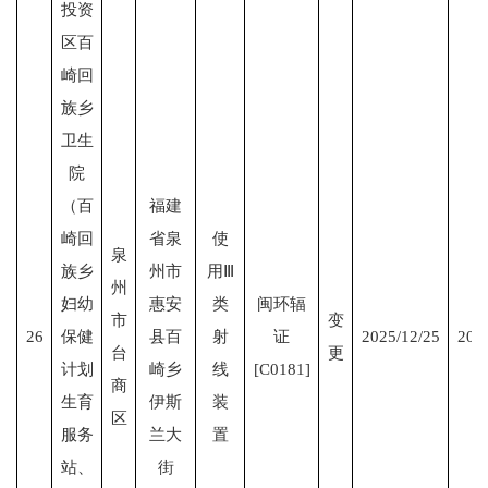
投资
区百
崎回
族乡
卫生
院
（百
福建
崎回
省泉
使
泉
族乡
州市
用Ⅲ
州
妇幼
惠安
类
闽环辐
市
变
26
保健
县百
射
证
2025/12/25
203
台
更
计划
崎乡
线
[C0181]
商
生育
伊斯
装
区
服务
兰大
置
站、
街