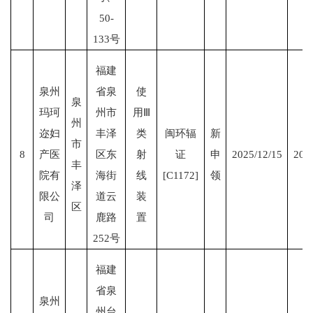
50-
133号
福建
泉州
省泉
使
泉
玛珂
州市
用Ⅲ
州
迩妇
丰泽
类
闽环辐
新
市
8
产医
区东
射
证
申
2025/12/15
203
丰
院有
海街
线
[C1172]
领
泽
限公
道云
装
区
司
鹿路
置
252号
福建
省泉
泉州
州台