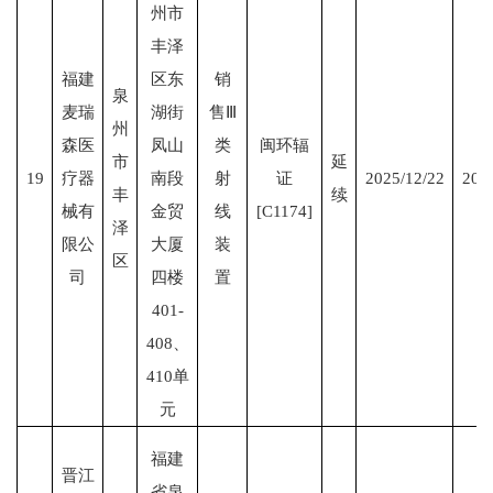
州市
丰泽
福建
区东
销
泉
麦瑞
湖街
售Ⅲ
州
森医
凤山
类
闽环辐
市
延
19
疗器
南段
射
证
2025/12/22
203
丰
续
械有
金贸
线
[C1174]
泽
限公
大厦
装
区
司
四楼
置
401-
408、
410单
元
福建
晋江
省泉