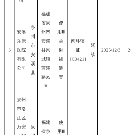
司
福建
省泉
使
泉
安溪
州市
用Ⅲ
州
乐康
安溪
类
闽环辐
市
延
3
医院
县凤
射
证
2025/12/3
203
安
续
有限
城镇
线
[C0421]
溪
公司
蓝溪
装
县
路99
置
号
泉州
市洛
江区
福建
使
万安
泉
省泉
用Ⅲ