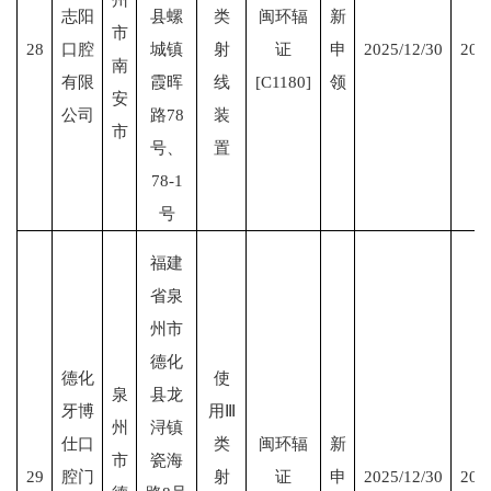
志阳
县螺
类
闽环辐
新
市
28
口腔
城镇
射
证
申
2025/12/30
203
南
有限
霞晖
线
[C1180]
领
安
公司
路78
装
市
号、
置
78-1
号
福建
省泉
州市
德化
德化
使
泉
县龙
牙博
用Ⅲ
州
浔镇
仕口
类
闽环辐
新
市
瓷海
29
腔门
射
证
申
2025/12/30
203