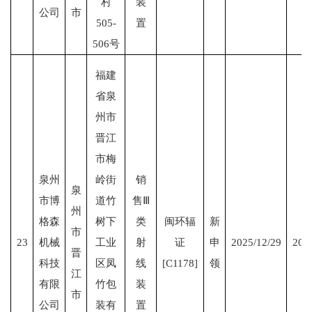
村
装
公司
市
505-
置
506号
福建
省泉
州市
晋江
市梅
泉州
岭街
销
泉
市博
道竹
售Ⅲ
州
格森
树下
类
闽环辐
新
市
23
机械
工业
射
证
申
2025/12/29
203
晋
科技
区凤
线
[C1178]
领
江
有限
竹包
装
市
公司
装有
置