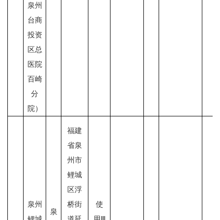
泉州
台商
投资
区总
医院
百崎
分
院
）
福建
省泉
州市
鲤城
区浮
泉州
桥街
使
泉
鲤城
道延
用Ⅲ