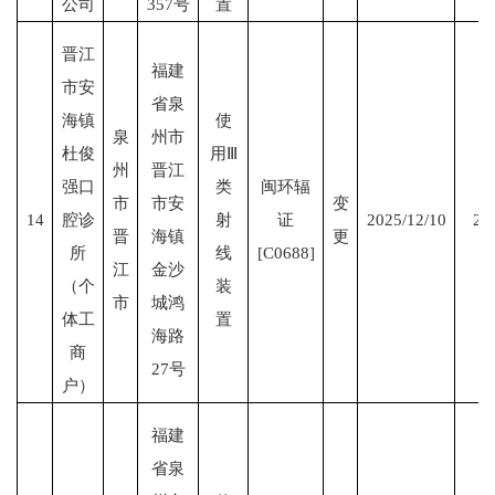
公司
357号
置
晋江
福建
市安
省泉
海镇
使
泉
州市
杜俊
用Ⅲ
州
晋江
强口
类
闽环辐
市
市安
变
14
腔诊
射
证
2025/12/10
20
晋
海镇
更
所
线
[C0688]
江
金沙
（个
装
市
城鸿
体工
置
海路
商
27号
户）
福建
省泉