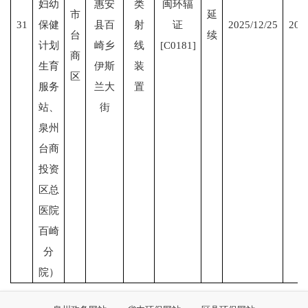
妇幼
惠安
类
闽环辐
市
延
31
保健
县百
射
证
2025/12/25
203
台
续
计划
崎乡
线
[C0181]
商
生育
伊斯
装
区
服务
兰大
置
站、
街
泉州
台商
投资
区总
医院
百崎
分
院
）