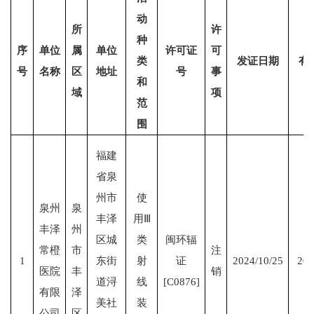
动
所
许
种
序
单位
属
单位
许可证
可
类
发证日期
有
号
名称
区
地址
号
事
和
域
项
范
围
福建
省泉
州市
使
泉州
泉
丰泽
用Ⅲ
丰泽
州
区城
类
闽环辐
常橙
市
注
1
东街
射
证
2024/10/25
202
医院
丰
销
道浔
线
[C0876]
有限
泽
美社
装
公司
区