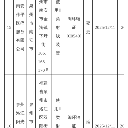
州市
使
南安
泉
南安
用Ⅲ
伟平
州
市金
类
闽环辐
医疗
市
变
15
淘镇
射
证
2025/12/11
202
服务
南
更
下圩
线
[C0540]
有限
安
街
装
公司
市
166、
置
168、
170号
福建
省泉
州市
使
泉州
泉
洛江
用Ⅲ
洛江
州
区双
类
闽环辐
阳光
市
延
16
阳街
射
证
2025/12/11
203