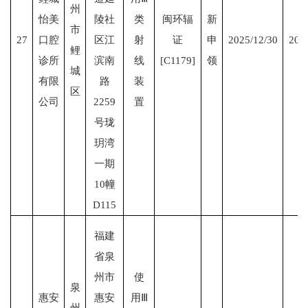
州
怡美
陵社
类
闽环辐
新
市
27
口腔
区江
射
证
申
2025/12/30
203
鲤
诊所
滨南
线
[C1179]
领
城
有限
路
装
区
公司
2259
置
号珑
玥湾
一期
10幢
D115
福建
省泉
州市
使
泉
惠安
惠安
用Ⅲ
州