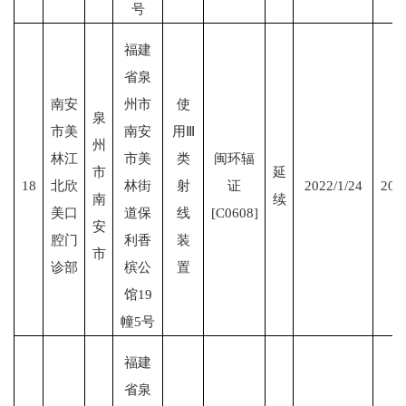
号
福建
省泉
南安
州市
使
泉
市美
南安
用Ⅲ
州
林江
市美
类
闽环辐
市
延
18
北欣
林街
射
证
2022/1/24
202
南
续
美口
道保
线
[C0608]
安
腔门
利香
装
市
诊部
槟公
置
馆19
幢5号
福建
省泉