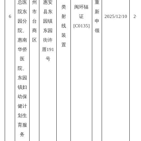
总医
州
惠安
重
类
闽环辐
院东
市
县东
新
6
射
证
2025/12/10
203
园分
台
园镇
申
线
[C0135]
院、
商
东园
领
装
惠南
区
街许
置
华侨
厝191
医
号
院、
东园
镇妇
幼保
健计
划生
育服
务