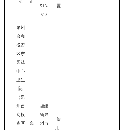
部
市
513-
置
515
泉州
台商
投资
区东
园镇
中心
卫生
院
（泉
州台
福建
商投
省泉
使
资区
泉
州市
用Ⅲ