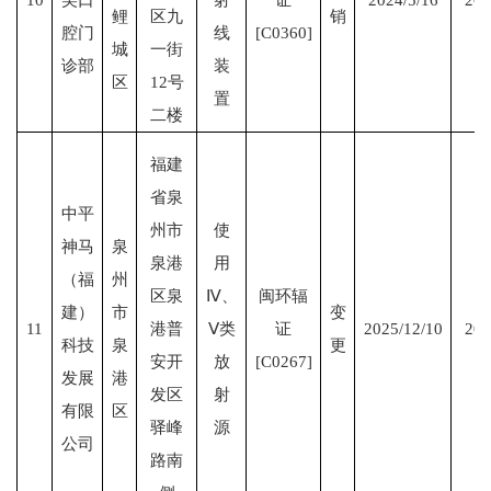
鲤
区九
销
腔门
线
[C0360]
城
一街
诊部
装
区
12号
置
二楼
福建
省泉
中平
州市
使
神马
泉
泉港
用
（福
州
区泉
Ⅳ、
闽环辐
建）
市
变
11
港普
Ⅴ类
证
2025/12/10
202
科技
泉
更
安开
放
[C0267]
发展
港
发区
射
有限
区
驿峰
源
公司
路南