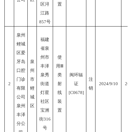
区浔
置
江路
857号
泉州
福建
鲤城
省泉
区爱
州市
使
牙岛
泉
丰泽
用Ⅲ
口腔
州
泉秀
类
闽环辐
门诊
市
注
2
街道
射
证
2024/9/10
202
有限
鲤
销
灯星
线
[C0678]
公司
城
社区
装
泉州
区
宝洲
置
丰泽
街316
分公
号