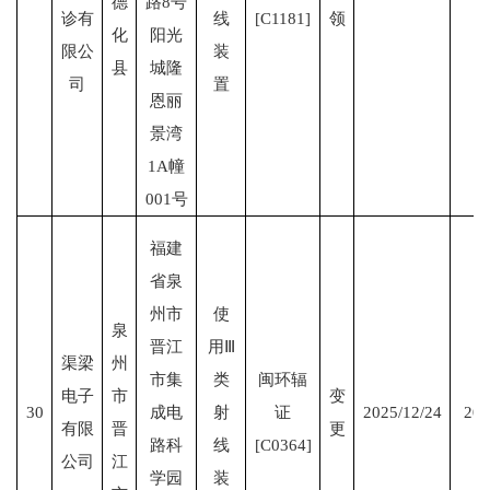
德
路8号
诊有
线
[C1181]
领
化
阳光
限公
装
县
城隆
司
置
恩丽
景湾
1A幢
001号
福建
省泉
州市
使
泉
晋江
用Ⅲ
渠梁
州
市集
类
闽环辐
电子
市
变
30
成电
射
证
2025/12/24
203
有限
晋
更
路科
线
[C0364]
公司
江
学园
装