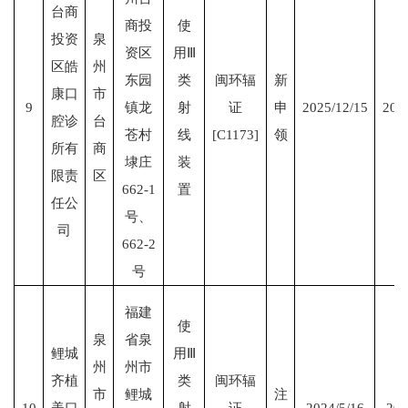
台商
商投
使
投资
泉
资区
用Ⅲ
区皓
州
东园
类
闽环辐
新
康口
市
9
镇龙
射
证
申
2025/12/15
203
腔诊
台
苍村
线
[C1173]
领
所有
商
埭庄
装
限责
区
662-1
置
任公
号、
司
662-2
号
福建
使
泉
省泉
鲤城
用Ⅲ
州
州市
齐植
类
闽环辐
市
鲤城
注
10
美口
射
证
2024/5/16
202