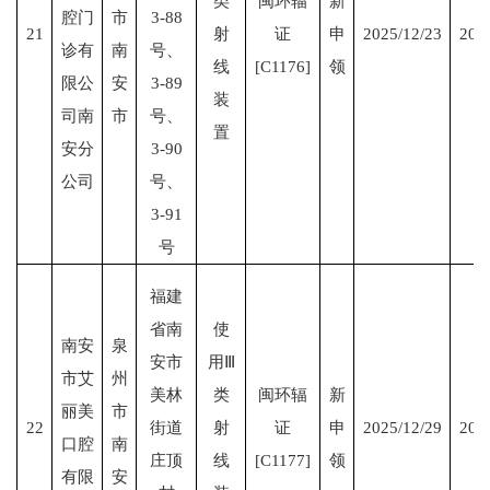
类
闽环辐
新
腔门
市
3-88
21
射
证
申
2025/12/23
203
诊有
南
号、
线
[C1176]
领
限公
安
3-89
装
司南
市
号、
置
安分
3-90
公司
号、
3-91
号
福建
省南
使
南安
泉
安市
用Ⅲ
市艾
州
美林
类
闽环辐
新
丽美
市
22
街道
射
证
申
2025/12/29
203
口腔
南
庄顶
线
[C1177]
领
有限
安