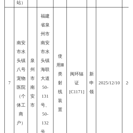
站）
福建
省泉
州市
南安
南安
市水
市水
使
头镇
泉
头镇
用Ⅲ
八号
州
海联
类
闽环辐
新
宠物
市
大道
7
射
证
申
2025/12/10
203
医院
南
50-
线
[C1171]
领
（个
安
131
装
体工
市
号、
置
商
50-
户）
132
号、