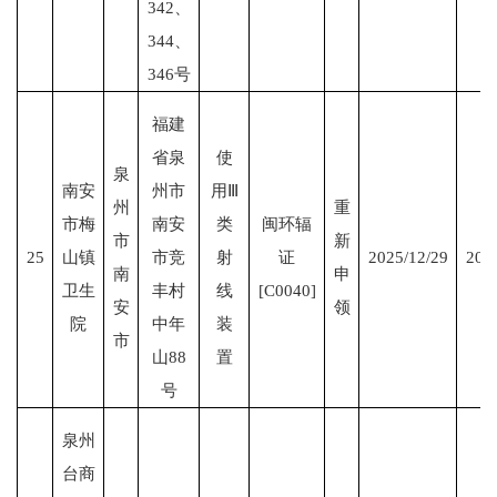
342、
344、
346号
福建
省泉
使
泉
南安
州市
用Ⅲ
州
重
市梅
南安
类
闽环辐
市
新
25
山镇
市竞
射
证
2025/12/29
203
南
申
卫生
丰村
线
[C0040]
安
领
院
中年
装
市
山88
置
号
泉州
台商