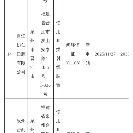
号
福建
省晋
使
泉
江市
用
晋江
州
罗山
Ⅲ
协仁
闽环辐
新
市
安泰
类
14
口腔
证
申
2025/11/27
2030/
晋
路1-
射
有限
[C1168]
领
江
335
线
公司
市
号、
装
1-336
置
号
福建
使
省泉
泉州
泉
用
州台
台商
州
Ⅲ