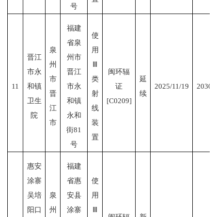
号
福建
使
省泉
泉
用
晋江
州市
州
Ⅲ
市永
晋江
闽环辐
市
类
延
11
和镇
市永
证
2025/11/19
2030/
晋
射
续
卫生
和镇
[C0209]
江
线
院
永和
市
装
街81
置
号
惠安
福建
涂寨
省惠
使
吴培
泉
安县
用
阳口
州
涂寨
Ⅲ
闽环辐
新