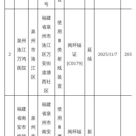
号
福建
使
省泉
泉
用
州市
泉州
州
Ⅲ
洛江
闽环辐
洛江
市
类
延
2
区万
证
2025/11/7
2030/
万鸿
洛
射
续
安街
[C0179]
医院
江
线
道塘
区
装
西社
置
区
福建
福建
使
省泉
省南
泉
用
州市
安市
州
Ⅲ
南安
闽环辐
新