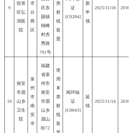
投资
市
类
新
9
区东
证
2025/11/18
2030/
区弘
台
射
申
园镇
[C0284]
润医
商
线
领
锦峰
院
区
装
村杏
置
秀路
791号
福建
使
省泉
泉
用
南安
州市
州
Ⅲ
市眉
南安
闽环辐
市
类
延
10
山乡
市眉
证
2025/11/14
2030/
南
射
续
卫生
山乡
[C0043]
安
线
院
眉山
市
装
街72
置