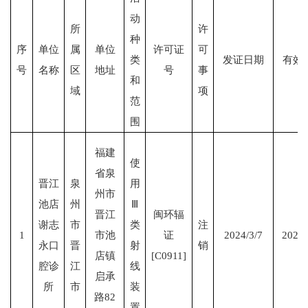
动
所
许
种
序
单位
属
单位
许可证
可
类
发证日期
有效
号
名称
区
地址
号
事
和
域
项
范
围
福建
使
省泉
晋江
泉
用
州市
池店
州
Ⅲ
晋江
闽环辐
谢志
市
类
注
1
市池
证
2024/3/7
2025/
永口
晋
射
销
店镇
[C0911]
腔诊
江
线
启承
所
市
装
路82
置