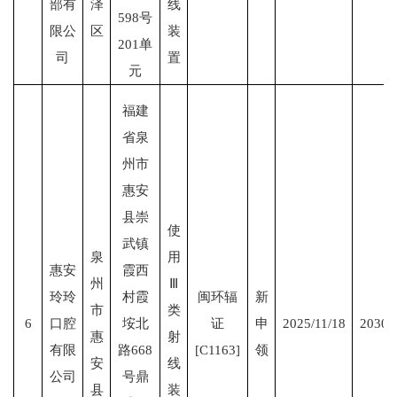
部有
泽
线
598号
限公
区
装
201单
司
置
元
福建
省泉
州市
惠安
县崇
使
武镇
泉
用
惠安
霞西
州
Ⅲ
玲玲
村霞
闽环辐
新
市
类
6
口腔
垵北
证
申
2025/11/18
2030/
惠
射
有限
路668
[C1163]
领
安
线
公司
号鼎
县
装