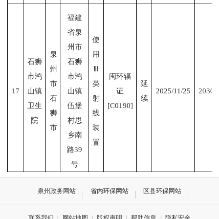
福建
省泉
使
州市
泉
用
石狮
石狮
州
Ⅲ
市鸿
市鸿
闽环辐
市
类
延
17
山镇
山镇
证
2025/11/25
2030/
石
射
续
卫生
伍堡
[C0190]
狮
线
院
村思
市
装
乡南
置
路39
号
泉州政务网站
省内环保网站
区县环保网站
联系我们
|
网站地图
|
版权声明
|
帮助信息
|
隐私安全