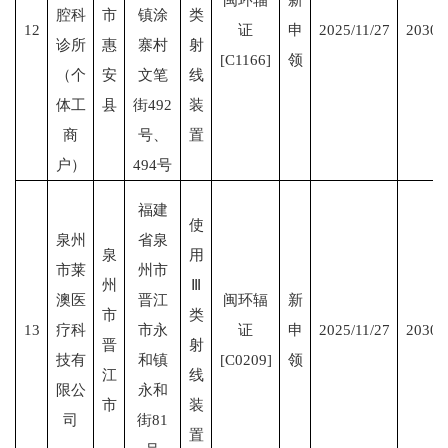
腔科
市
镇涂
类
12
证
申
2025/11/27
2030/
诊所
惠
寨村
射
[C1166]
领
（个
安
文笔
线
体工
县
街492
装
商
号、
置
户）
494号
福建
使
泉州
省泉
泉
用
市莱
州市
州
Ⅲ
澳医
晋江
闽环辐
新
市
类
13
疗科
市永
证
申
2025/11/27
2030/
晋
射
技有
和镇
[C0209]
领
江
线
限公
永和
市
装
司
街81
置