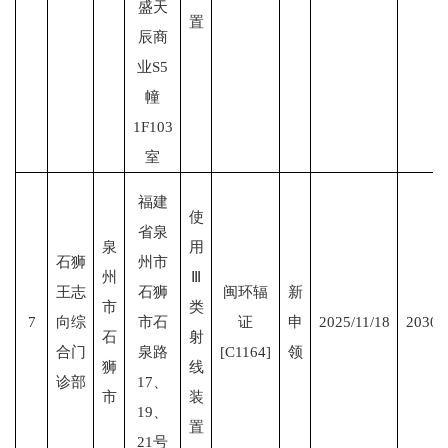
盛天
置
辰商
业S5
幢
1F103
室
福建
使
省泉
泉
用
石狮
州市
州
Ⅲ
王志
石狮
闽环辐
新
市
类
7
向综
市石
证
申
2025/11/18
2030/
石
射
合门
泉路
[C1164]
领
狮
线
诊部
17、
市
装
19、
置
21号