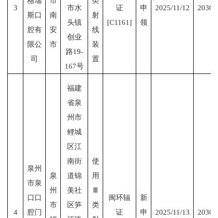
格瑞
市
类
3
市水
证
申
2025/11/12
2030/
斯口
南
射
头镇
[C1161]
领
腔有
安
线
创业
限公
市
装
路19-
司
置
167号
福建
省泉
州市
鲤城
区江
南街
使
泉州
泉
道锦
用
市泉
州
美社
Ⅲ
口口
闽环辐
新
市
区笋
类
4
腔门
证
申
2025/11/13
2030/