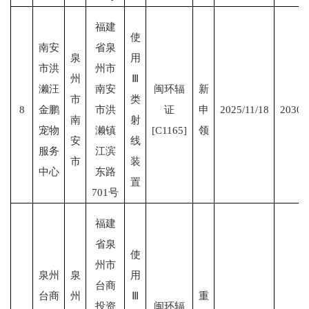
福建
使
南安
省泉
泉
用
市洪
州市
州
Ⅲ
濑汪
南安
闽环辐
新
市
类
8
金鹏
市洪
证
申
2025/11/18
2030/
南
射
宠物
濑镇
[C1165]
领
安
线
服务
江滨
市
装
中心
东路
置
701号
福建
省泉
使
州市
泉州
泉
用
台商
台商
州
Ⅲ
重
投资
闽环辐