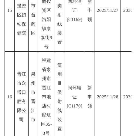
商投
闽环辐
新
投资
市
类
15
资区
证
申
2025/11/27
2030/
区妇
台
射
洛阳
[C1169]
领
幼保
商
线
镇康
健院
区
装
泰街9
置
号
福建
使
省泉
晋江
泉
用
州市
市众
州
Ⅲ
晋江
闽环辐
新
博口
市
类
16
市池
证
申
2025/11/28
2030/
腔有
晋
射
店村
[C1170]
领
限公
江
线
砌坑
司
市
装
区35-
置
3号