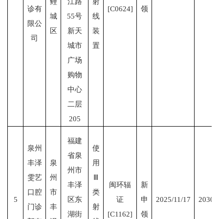
鲤
江路
射
诊有
[C0624]
领
城
55号
线
限公
区
新天
装
司
城市
置
广场
购物
中心
二层
205
福建
泉州
使
省泉
丰泽
泉
用
州市
雯艺
州
Ⅲ
丰泽
闽环辐
新
口腔
市
类
5
区东
证
申
2025/11/17
2030/
门诊
丰
射
湖街
[C1162]
领