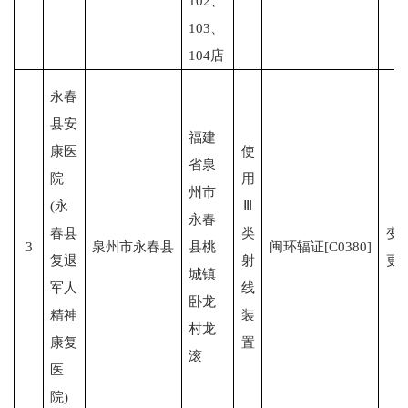
102、
103、
104店
永春
县安
福建
康医
使
省泉
院
用
州市
(永
Ⅲ
永春
春县
类
变
3
泉州市永春县
县桃
闽环辐证[C0380]
复退
射
更
城镇
军人
线
卧龙
精神
装
村龙
康复
置
滚
医
院)