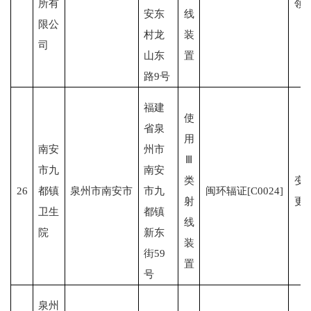
所有
领
安东
线
限公
村龙
装
司
山东
置
路9号
福建
使
省泉
用
南安
州市
Ⅲ
市九
南安
类
变
26
都镇
泉州市南安市
市九
闽环辐证[C0024]
射
更
卫生
都镇
线
院
新东
装
街59
置
号
泉州