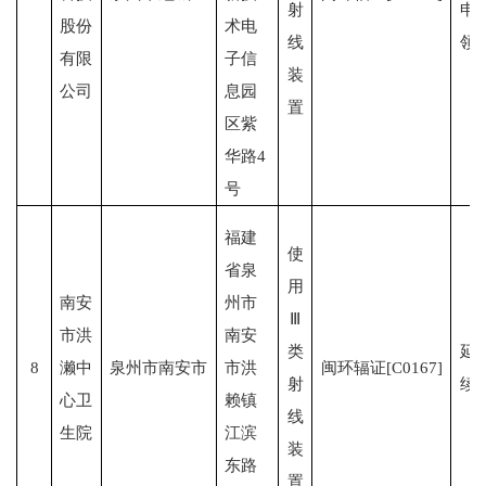
射
申
股份
术电
线
领
有限
子信
装
公司
息园
置
区紫
华路4
号
福建
使
省泉
用
南安
州市
Ⅲ
市洪
南安
类
延
8
濑中
泉州市南安市
市洪
闽环辐证[C0167]
射
续
心卫
赖镇
线
生院
江滨
装
东路
置