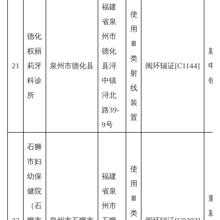
福建
使
省泉
用
德化
州市
Ⅲ
权丽
德化
新
类
21
莉牙
泉州市德化县
县浔
闽环辐证[C1144]
申
射
科诊
中镇
领
线
所
浔北
装
路39-
置
9号
石狮
市妇
使
幼保
福建
用
健院
省泉
Ⅲ
重
（石
州市
类
新