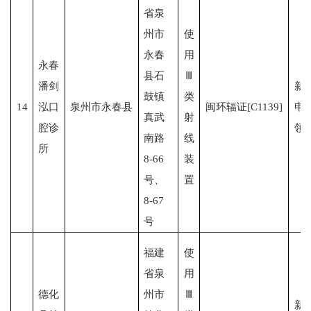
省泉
州市
使
永春
用
永春
县石
Ⅲ
潘剑
新
鼓镇
类
14
泓口
泉州市永春县
闽环辐证[C1139]
申
真武
射
腔诊
领
南路
线
所
8-66
装
号、
置
8-67
号
福建
使
省泉
用
德化
州市
Ⅲ
新