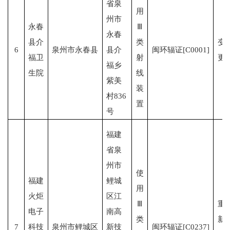
省泉
用
州市
永春
Ⅲ
永春
县介
类
变
6
泉州市永春县
县介
闽环辐证[C0001]
福卫
射
更
福乡
生院
线
紫美
装
村836
置
号
福建
省泉
州市
使
福建
鲤城
用
火炬
区江
Ⅲ
重
电子
南高
类
新
7
科技
泉州市鲤城区
新技
闽环辐证[C0237]