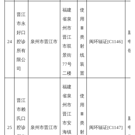
福建
使
晋江
省泉
用
市永
州市
Ⅲ
好口
新
晋江
类
24
腔诊
泉州市晋江市
闽环辐证[C1146]
申
市双
射
所有
领
景街
线
限公
77号
装
司
二楼
置
福建
省泉
使
晋江
州市
用
市赖
晋江
Ⅲ
氏口
新
市安
类
25
腔诊
泉州市晋江市
闽环辐证[C1147]
申
海镇
射