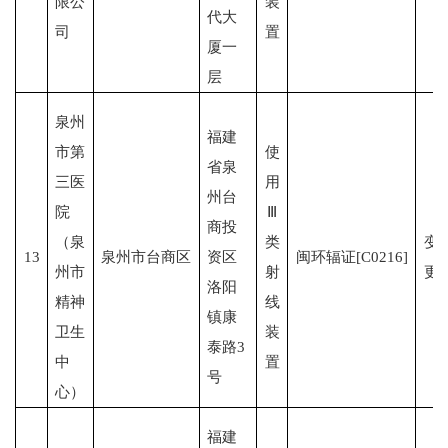
限公
装
代大
司
置
厦一
层
泉州
福建
市第
使
省泉
三医
用
州台
院
Ⅲ
商投
（泉
类
变
13
泉州市台商区
资区
闽环辐证[C0216]
州市
射
更
洛阳
精神
线
镇康
卫生
装
泰路3
中
置
号
心）
福建