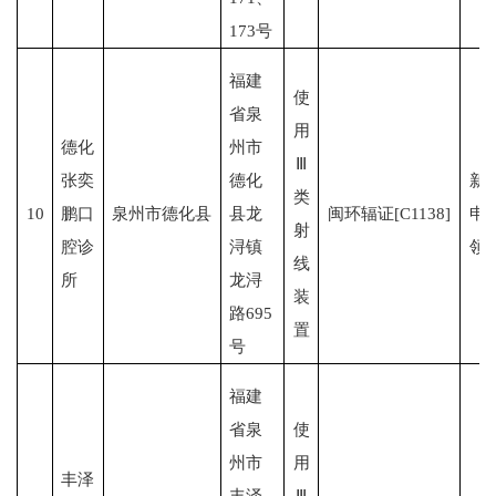
173号
福建
使
省泉
用
德化
州市
Ⅲ
张奕
德化
新
类
10
鹏口
泉州市德化县
县龙
闽环辐证[C1138]
申
射
腔诊
浔镇
领
线
所
龙浔
装
路695
置
号
福建
省泉
使
州市
用
丰泽
丰泽
Ⅲ