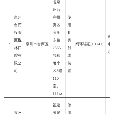
省泉
州台
泉州
商投
使
台商
资区
用
投资
滨湖
Ⅲ
新
区悦
东路
类
17
泉州市台商区
闽环辐证[C1141]
申
林口
2555
射
领
腔有
号和
线
限公
著小
装
司
区8幢
置
110
室、
111室
福建
使
泉州
省泉
用