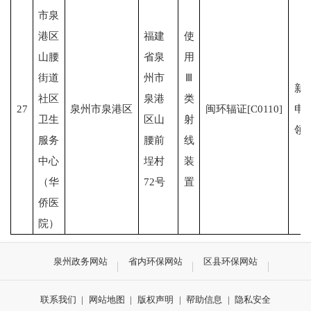
市泉
港区
福建
使
山腰
省泉
用
街道
州市
Ⅲ
新
社区
泉港
类
27
泉州市泉港区
闽环辐证[C0110]
申
卫生
区山
射
领
服务
腰前
线
中心
埕村
装
（华
72号
置
侨医
院）
泉州政务网站
省内环保网站
区县环保网站
联系我们
|
网站地图
|
版权声明
|
帮助信息
|
隐私安全