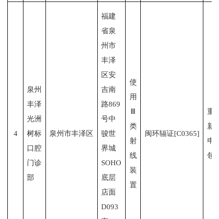
福建
省泉
州市
丰泽
区安
使
泉州
吉南
用
丰泽
路869
Ⅲ
重
光洲
号中
类
新
4
树标
泉州市丰泽区
骏世
闽环辐证[C0365]
射
申
口腔
界城
线
领
门诊
SOHO
装
部
底层
置
店面
D093