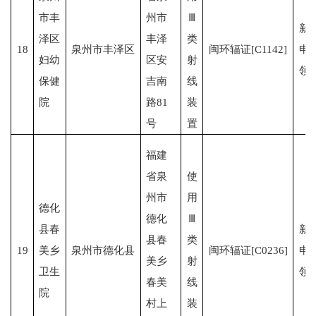
市丰
州市
Ⅲ
新
泽区
丰泽
类
18
泉州市丰泽区
闽环辐证[C1142]
申
妇幼
区安
射
领
保健
吉南
线
院
路81
装
号
置
福建
省泉
使
州市
用
德化
德化
Ⅲ
县春
新
县春
类
19
美乡
泉州市德化县
闽环辐证[C0236]
申
美乡
射
卫生
领
春美
线
院
村上
装