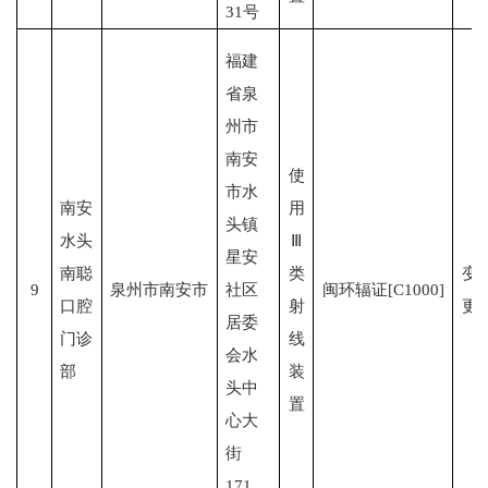
31号
福建
省泉
州市
南安
使
市水
南安
用
头镇
水头
Ⅲ
星安
南聪
类
变
9
泉州市南安市
社区
闽环辐证[C1000]
口腔
射
更
居委
门诊
线
会水
部
装
头中
置
心大
街
171、