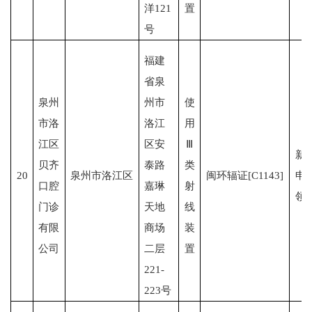
洋121
置
号
福建
省泉
泉州
州市
使
市洛
洛江
用
江区
区安
Ⅲ
新
贝齐
泰路
类
20
泉州市洛江区
闽环辐证[C1143]
申
口腔
嘉琳
射
领
门诊
天地
线
有限
商场
装
公司
二层
置
221-
223号