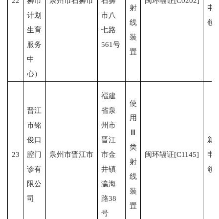
22
狮市
泉州市石狮市
石狮
闽环辐证[C0202]
射
申
计划
市八
线
领
生育
七路
装
服务
561号
置
中
心）
福建
使
晋江
省泉
用
市铭
州市
Ⅲ
俊口
晋江
新
类
23
腔门
泉州市晋江市
市金
闽环辐证[C1145]
申
射
诊有
井镇
领
线
限公
瀛海
装
司
路38
置
号