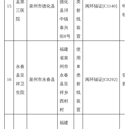
县第
德化
类
15
泉州市德化县
闽环辐证[C1140]
申
三医
县浔
射
领
院
中镇
线
泰兴
装
街8号
置
福建
使
省泉
用
永春
州市
Ⅲ
县呈
永春
类
变
16
泉州市永春县
闽环辐证[C0292]
祥卫
县呈
射
更
生院
祥乡
线
西村
装
村
置
福建