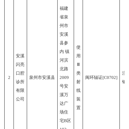
福建
省泉
州市
安溪
县参
使
内 镇
安溪
用
河滨
闪亮
Ⅲ
北路
口腔
类
注
2
泉州市安溪县
2009
闽环辐证[C0702]
诊所
射
销
号安
有限
线
溪万
公司
装
达广
置
场住
宅B区