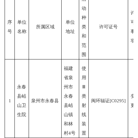
动
许
种
序
单位
单位
可
所属区域
类
许可证号
号
名称
地址
事
和
项
范
围
福建
使
省泉
用
永春
州市
Ⅲ
县岵
永春
类
变
1
泉州市永春县
闽环辐证[C0295]
山卫
县岵
射
更
生院
山镇
线
和林
装
村4号
置