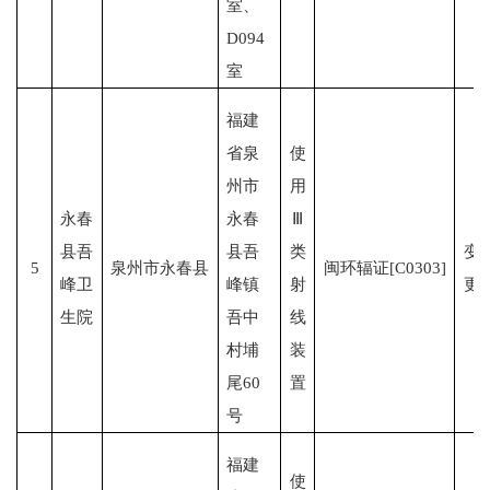
室、
D094
室
福建
省泉
使
州市
用
永春
永春
Ⅲ
县吾
县吾
类
变
5
泉州市永春县
闽环辐证[C0303]
峰卫
峰镇
射
更
生院
吾中
线
村埔
装
尾60
置
号
福建
使