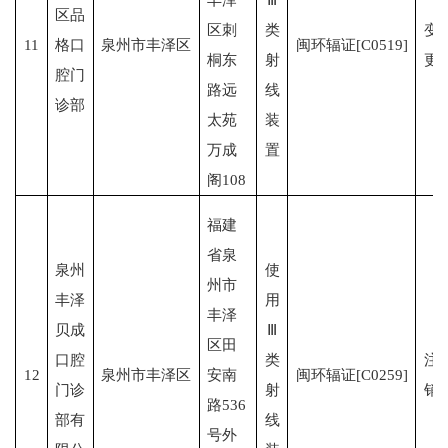
区品
区刺
类
变
11
格口
泉州市丰泽区
闽环辐证[C0519]
桐东
射
更
腔门
路远
线
诊部
太苑
装
万成
置
阁108
福建
省泉
泉州
使
州市
丰泽
用
丰泽
贝成
Ⅲ
区田
口腔
类
注
12
泉州市丰泽区
安南
闽环辐证[C0259]
门诊
射
销
路536
部有
线
号外