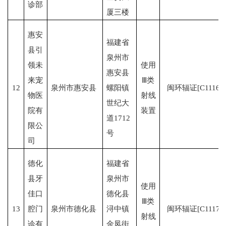
诊部
厦三楼
惠安
福建省
县引
泉州市
领未
使用
惠安县
来宠
Ⅲ类
12
泉州市惠安县
螺阳镇
闽环辐证[C1116]
物医
射线
世纪大
院有
装置
道1712
限公
号
司
德化
福建省
县牙
泉州市
使用
佳口
德化县
Ⅲ类
13
腔门
泉州市德化县
浔中镇
闽环辐证[C1117]
射线
诊有
金凤街