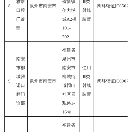
雅康
省新镇
Ⅲ类
8
泉州市南安市
闽环辐证[C0502]
口腔
创力悦
射线
门诊
城A2楼
装置
部
101-
202
福建省
南安
泉州市
市柳
南安市
使用
城雅
柳城街
Ⅲ类
9
泉州市南安市
闽环辐证[C0907]
诺口
道帽山
射线
腔门
社区景
装置
诊部
观路1-
16号
福建省