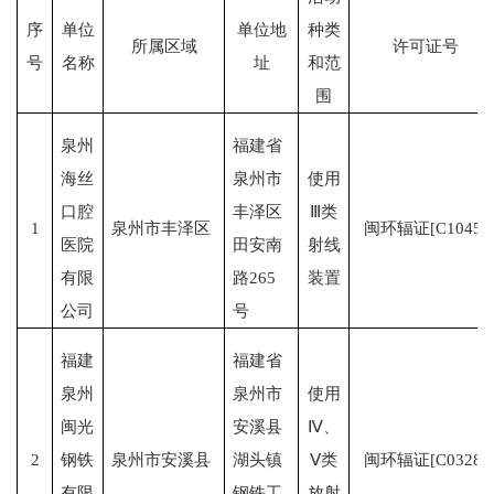
序
单位
单位地
种类
所属区域
许可证号
号
名称
址
和范
围
泉州
福建省
海丝
泉州市
使用
口腔
丰泽区
Ⅲ类
1
泉州市丰泽区
闽环辐证[C1045]
医院
田安南
射线
有限
路265
装置
公司
号
福建
福建省
泉州
泉州市
使用
闽光
安溪县
Ⅳ、
2
钢铁
泉州市安溪县
湖头镇
Ⅴ类
闽环辐证[C0328]
有限
钢铁工
放射