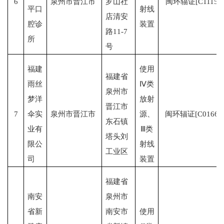
6
泉州市晋江市
罗山社
闽环辐证[C1115]
平口
射线
店清安
腔诊
装置
路11-7
所
号
福建
使用
福建省
雨丝
Ⅳ类
泉州市
梦洋
放射
晋江市
7
伞实
泉州市晋江市
源、
闽环辐证[C0166]
东石镇
业有
Ⅲ类
塔头刘
限公
射线
工业区
司
装置
福建省
南安
泉州市
省新
南安市
使用