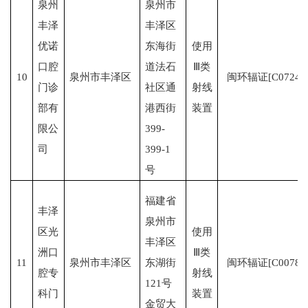
泉州
泉州市
丰泽
丰泽区
优诺
东海街
使用
口腔
道法石
Ⅲ类
10
泉州市丰泽区
闽环辐证[C0724]
门诊
社区通
射线
部有
港西街
装置
限公
399-
司
399-1
号
福建省
丰泽
泉州市
区光
使用
丰泽区
洲口
Ⅲ类
11
泉州市丰泽区
东湖街
闽环辐证[C0078]
腔专
射线
121号
科门
装置
金贸大