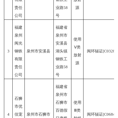
责任
业路58
源
公司
号
福建
福建省
泉州
泉州市
使用
闽光
安溪县
Ⅴ类
3
钢铁
泉州市安溪县
湖头镇
闽环辐证[C0328]
放射
有限
钢铁工
源
责任
业路58
公司
号
福建省
泉州市
石狮
石狮市
使用
市优
百德假
Ⅲ类
4
佳宠
泉州市石狮市
闽环辐证[C0684]