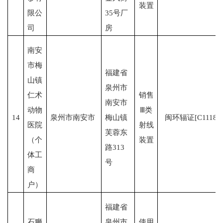
装置
限公
35号厂
司
房
南安
市梅
福建省
山镇
泉州市
仁术
销售
南安市
动物
Ⅲ类
14
泉州市南安市
梅山镇
闽环辐证[C1118]
医院
射线
芙蓉东
（个
装置
路313
体工
号
商
户）
福建省
石狮
泉州市
使用