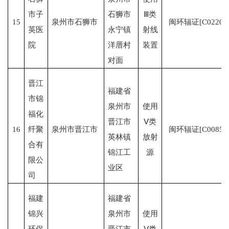
市子
石狮市
Ⅲ类
15
泉州市石狮市
闽环辐证[C0220]
英医
永宁镇
射线
院
洋厝村
装置
对面
晋江
福建省
市锦
泉州市
使用
福化
晋江市
Ⅴ类
16
纤聚
泉州市晋江市
闽环辐证[C0085]
英林镇
放射
合有
锦江工
源
限公
业区
司
福建
福建省
锦兴
泉州市
使用
环保
晋江市
Ⅴ类