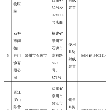
日康桥
射线
物医
32号楼
装置
院
02#D06
号店面
石狮
福建省
市闽
泉州市
使用
德口
石狮市
Ⅲ类
5
腔门
泉州市石狮市
嘉禄路
闽环辐证[C1114]
射线
诊有
869
装置
限公
号、
司
871号
福建省
晋江
泉州市
罗山
销售
晋江市
陈雪
Ⅲ类