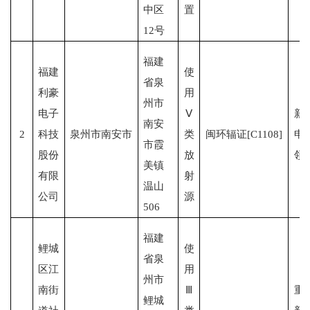
中区
置
12号
福建
福建
使
省泉
利豪
用
州市
电子
Ⅴ
新
南安
2
科技
泉州市南安市
类
闽环辐证[C1108]
申
市霞
股份
放
领
美镇
有限
射
温山
公司
源
506
福建
鲤城
使
省泉
区江
用
州市
南街
Ⅲ
重
鲤城