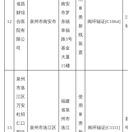
省昌
南安
Ⅲ
财综
市罗
类
注
12
合医
泉州市南安市
东镇
闽环辐证[C1064]
射
销
院有
幸福
线
限公
路3号
装
司
基金
置
大厦
15楼
泉州
市洛
江区
使
福建
万安
用
省泉
杜招
Ⅲ
州市
新
仁口
类
13
泉州市洛江区
洛江
闽环辐证[C1111]
申
腔诊
射