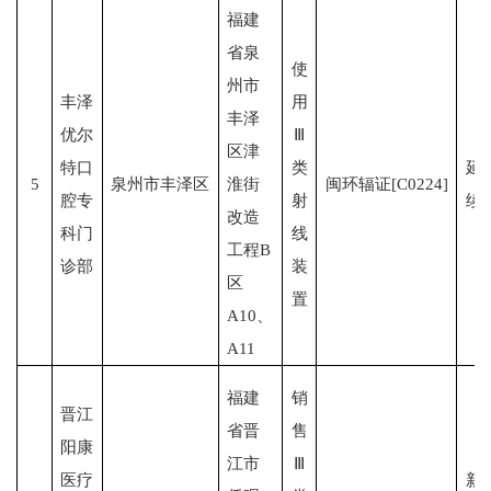
福建
省泉
使
州市
丰泽
用
丰泽
优尔
Ⅲ
区津
特口
类
延
5
泉州市丰泽区
淮街
闽环辐证[C0224]
腔专
射
续
改造
科门
线
工程B
诊部
装
区
置
A10、
A11
福建
销
晋江
省晋
售
阳康
江市
Ⅲ
医疗
新