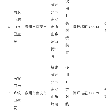
使
省泉
用
南安
州市
Ⅲ
市眉
南安
类
变
16
山乡
泉州市南安市
市眉
闽环辐证[C0043]
射
更
卫生
山乡
线
院
眉山
装
街72
置
号
福建
使
省泉
用
南安
州市
Ⅲ
市乐
南安
类
变
17
峰镇
泉州市南安市
闽环辐证[C0079]
市乐
射
更
卫生
峰镇
线
院