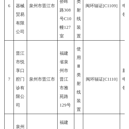
侨晖
类
6
器械
泉州市晋江市
闽环辐证[C1109]
申
路308
射
贸易
领
号C10
线
有限
幢127
装
公司
室
置
使
晋江
福建
用
市悦
省泉
Ⅲ
享口
州市
新
类
7
腔门
泉州市晋江市
晋江
闽环辐证[C1110]
申
射
诊有
市雅
领
线
限公
苑路
装
司
129号
置
福建
泉州