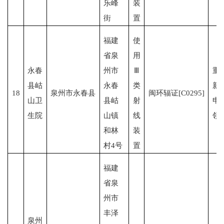
乐峰
装
街
置
福建
使
省泉
用
永春
州市
Ⅲ
重
县岵
永春
类
新
18
泉州市永春县
闽环辐证[C0295]
山卫
县岵
射
申
生院
山镇
线
领
和林
装
村4号
置
福建
省泉
州市
丰泽
泉州