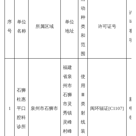
动
许
种
序
单位
单位
可
所属区域
类
许可证号
号
名称
地址
事
和
项
范
围
福建
省泉
使
州市
用
石狮
石狮
Ⅲ
杜惠
新
市灵
类
1
平口
泉州市石狮市
闽环辐证[C1107]
申
秀镇
射
腔科
领
灵峰
线
诊所
村峰
装