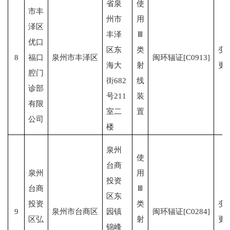
省泉
使
市丰
州市
用
泽区
丰泽
Ⅲ
优口
区东
类
变
8
福口
泉州市丰泽区
闽环辐证[C0913]
海大
射
更
腔门
街682
线
诊部
号211
装
有限
室二
置
公司
楼
泉州
使
台商
泉州
用
投资
台商
Ⅲ
区东
投资
类
变
9
泉州市台商区
园镇
闽环辐证[C0284]
区弘
射
更
锦峰