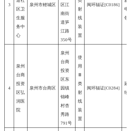
道社
类
新
3
泉州市鲤城区
区江
闽环辐证[C0186]
区卫
射
申
南街
生服
线
领
道笋
务中
装
江路
心
置
350号
泉州
使
台商
泉州
用
投资
台商
Ⅲ
区东
投资
类
延
4
泉州市台商区
园镇
闽环辐证[C0284]
区弘
射
续
锦峰
润医
线
村杏
院
装
秀路
置
791号