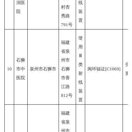
润医
线
村杏
院
装
秀路
置
791号
使
福建
用
省泉
Ⅲ
石狮
州市
类
变
10
市中
泉州市石狮市
石狮
闽环辐证[C1069]
射
更
医院
市香
线
江路
装
812号
置
福建
省泉
州市