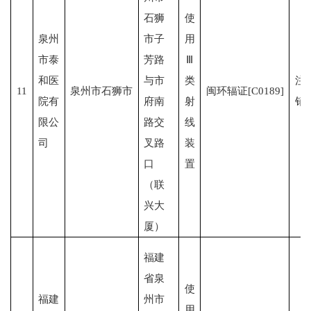
石狮
使
泉州
市子
用
市泰
芳路
Ⅲ
和医
与市
类
注
11
泉州市石狮市
闽环辐证[C0189]
院有
府南
射
销
限公
路交
线
司
叉路
装
口
置
（联
兴大
厦）
福建
省泉
使
福建
州市
用