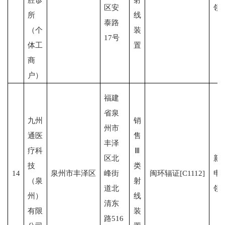
区安
领
所
线
泰路
（个
装
17号
体工
置
商
户）
福建
省泉
九州
销
州市
通医
售
丰泽
疗科
Ⅲ
区北
新
技
类
14
泉州市丰泽区
峰街
闽环辐证[C1112]
申
（泉
射
道北
领
州）
线
清东
有限
装
路516