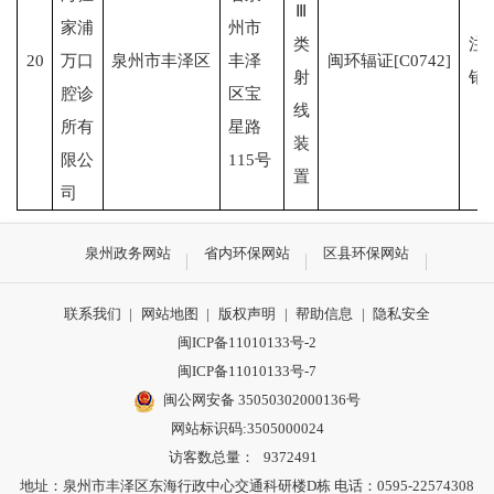
Ⅲ
家浦
州市
类
注
20
万口
泉州市丰泽区
丰泽
闽环辐证[C0742]
射
销
腔诊
区宝
线
所有
星路
装
限公
115号
置
司
泉州政务网站
省内环保网站
区县环保网站
联系我们
|
网站地图
|
版权声明
|
帮助信息
|
隐私安全
闽ICP备11010133号-2
闽ICP备11010133号-7
闽公网安备 35050302000136号
网站标识码:3505000024
访客数总量：
9372491
地址：泉州市丰泽区东海行政中心交通科研楼D栋 电话：0595-22574308