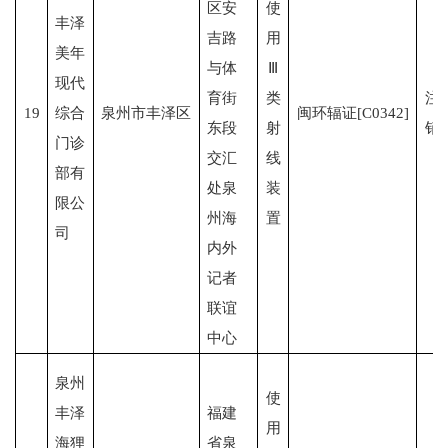
区安
使
丰泽
吉路
用
美年
与体
Ⅲ
现代
育街
类
注
19
综合
泉州市丰泽区
闽环辐证[C0342]
东段
射
销
门诊
交汇
线
部有
处泉
装
限公
州海
置
司
内外
记者
联谊
中心
泉州
使
丰泽
福建
用
海狸
省泉