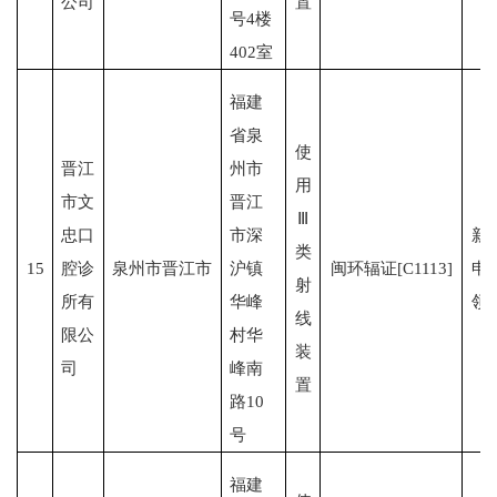
公司
置
号4楼
402室
福建
省泉
使
晋江
州市
用
市文
晋江
Ⅲ
忠口
市深
新
类
15
腔诊
泉州市晋江市
沪镇
闽环辐证[C1113]
申
射
所有
华峰
领
线
限公
村华
装
司
峰南
置
路10
号
福建