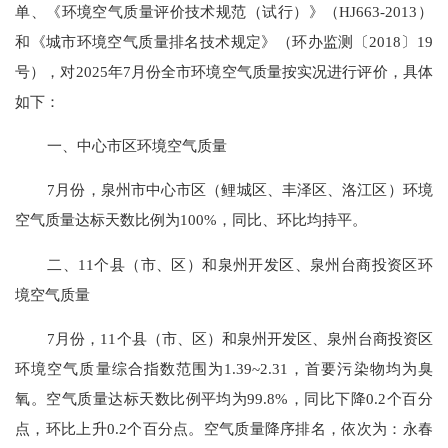
单、《环境空气质量评价技术规范（试行）》（HJ663-2013）
和《城市环境空气质量排名技术规定》（环办监测〔2018〕19
号），对202
5
年
7
月份全市
环境
空气质量按实况进行评价，具体
如下：
一、中心市区环境空气质量
7
月份，泉州市中心市区（鲤城区、丰泽区、洛江区）环境
空气质量达标天数比例为
100
%，同比
、环比均持平
。
二、
11
个县（市、区）和泉州开发区、泉州台商投资区环
境空气质量
7
月份，
11
个县（市、区）和泉州开发区、泉州台商投资区
环境空气质量
综合指数范围为
1.39
~
2.31
，首要污染物
均
为臭
氧。空气质量达标天数比例平均为
99.8
%，同比
下降
0.2
个百分
点
，环比
上升
0.2个百分点
。空气质量降序排名，依次为：永春