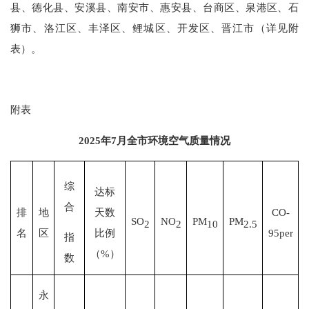
县、
德化
县、
安溪
县
、南安市
、
惠安
县、
台商区
、
泉港区
、
石
狮市
、
洛江区
、
丰泽区
、
鲤城区、开发区
、
晋江市（详见附
表）。
附表
202
5
年
7
月
全市
环境空气质量情况
综
达标
合
排
地
天数
CO-
SO
NO
PM
PM
2
2
10
2.5
名
区
比例
95per
指
（%）
数
永