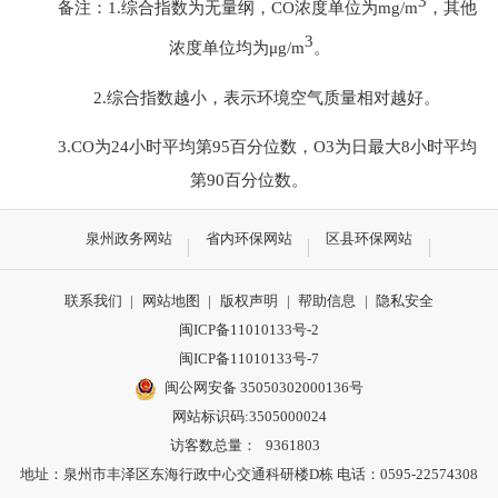
3
备
注：
1.综合指数为无量纲，CO浓度单位为mg/m
，其他
3
浓度单位均为μg/m
。
2.
综合指数越小，表示环境空气质量相对越好。
3.CO为24小时平均第95百分位数，O3为日最大8小时平均
第90百分位数。
泉州政务网站
省内环保网站
区县环保网站
联系我们
|
网站地图
|
版权声明
|
帮助信息
|
隐私安全
闽ICP备11010133号-2
闽ICP备11010133号-7
闽公网安备 35050302000136号
网站标识码:3505000024
访客数总量：
9361803
地址：泉州市丰泽区东海行政中心交通科研楼D栋 电话：0595-22574308